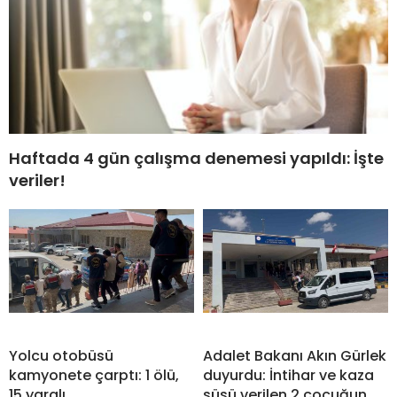
Haftada 4 gün çalışma denemesi yapıldı: İşte
veriler!
Yolcu otobüsü
Adalet Bakanı Akın Gürlek
kamyonete çarptı: 1 ölü,
duyurdu: İntihar ve kaza
15 yaralı
süsü verilen 2 çocuğun