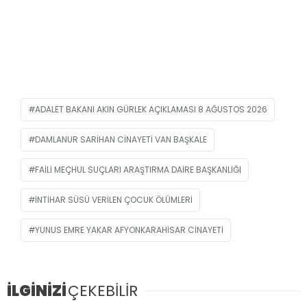
ADALET BAKANI AKIN GÜRLEK AÇIKLAMASI 8 AĞUSTOS 2026
DAMLANUR SARIHAN CINAYETI VAN BAŞKALE
FAILI MEÇHUL SUÇLARI ARAŞTIRMA DAIRE BAŞKANLIĞI
INTIHAR SÜSÜ VERILEN ÇOCUK ÖLÜMLERI
YUNUS EMRE YAKAR AFYONKARAHISAR CINAYETI
İLGİNİZİ
ÇEKEBİLİR