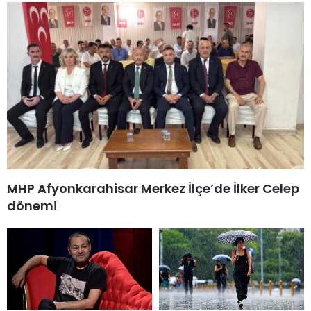
MHP Afyonkarahisar Merkez İlçe’de İlker Celep
dönemi