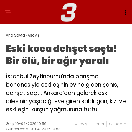
Ana Sayfa
›
Asayiş
Eski koca dehşet saçtı!
Bir ölü, bir ağır yaralı
İstanbul Zeytinburnu’nda barışma
bahanesiyle eski eşinin evine giden şahıs,
dehşet saçtı. Ankara’dan gelerek eski
ailesinin yaşadığı eve giren saldırgan, kızı ve
eski eşini kurşun yağmuruna tuttu.
Giriş: 10-04-2026 10:56
Asayiş
Genel
Gündem
Güncelleme: 10-04-2026 10:58