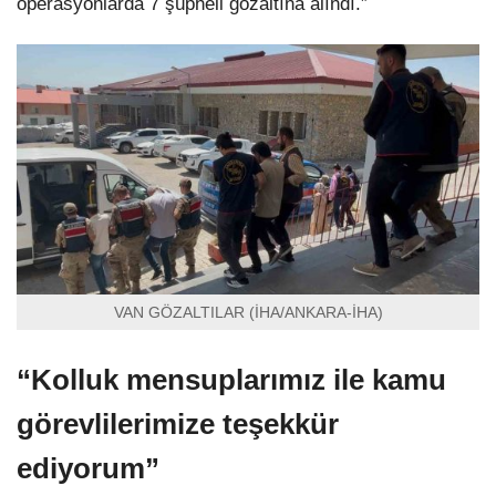
operasyonlarda 7 şüpheli gözaltına alındı.”
VAN GÖZALTILAR (İHA/ANKARA-İHA)
“Kolluk mensuplarımız ile kamu
görevlilerimize teşekkür
ediyorum”