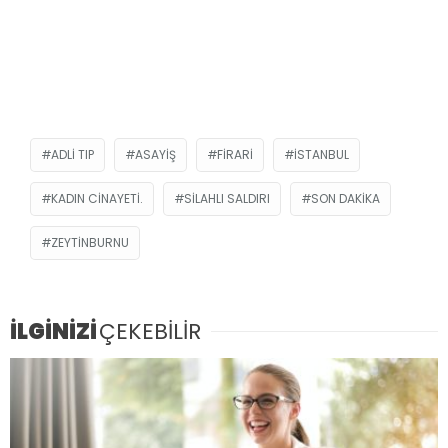
ADLI TIP
ASAYIŞ
FIRARI
ISTANBUL
KADIN CINAYETI.
SILAHLI SALDIRI
SON DAKIKA
ZEYTINBURNU
İLGİNİZİ
ÇEKEBİLİR