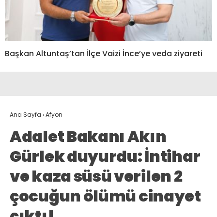
Başkan Altuntaş’tan İlçe Vaizi İnce’ye veda ziyareti
Ana Sayfa
›
Afyon
Adalet Bakanı Akın
Gürlek duyurdu: İntihar
ve kaza süsü verilen 2
çocuğun ölümü cinayet
çıktı!