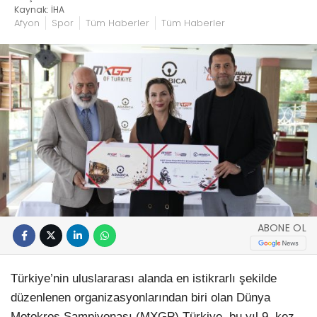
Kaynak: İHA
Afyon
Spor
Tüm Haberler
Tüm Haberler
ABONE OL
Türkiye’nin uluslararası alanda en istikrarlı şekilde
düzenlenen organizasyonlarından biri olan Dünya
Motokros Şampiyonası (MXGP) Türkiye, bu yıl 9. kez