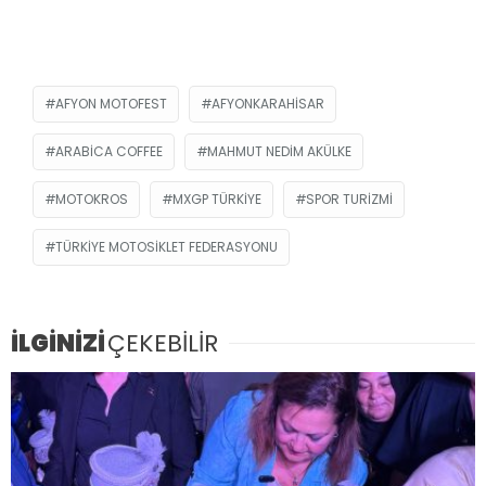
AFYON MOTOFEST
AFYONKARAHISAR
ARABICA COFFEE
MAHMUT NEDIM AKÜLKE
MOTOKROS
MXGP TÜRKIYE
SPOR TURIZMI
TÜRKIYE MOTOSIKLET FEDERASYONU
İLGİNİZİ
ÇEKEBİLİR