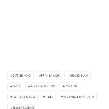
ÇIFTLER MAÇI
FRANSA AÇIK
GRAND SLAM
PARIS
ROLAND GARROS
SAKATLIK
TATJANA MARIA
TENIS
UKRAYNALI TENISÇILER
ZEYNEP SÖNMEZ