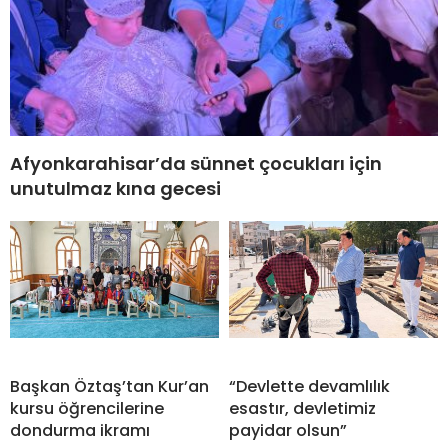
Afyonkarahisar’da sünnet çocukları için
unutulmaz kına gecesi
Başkan Öztaş’tan Kur’an
“Devlette devamlılık
kursu öğrencilerine
esastır, devletimiz
dondurma ikramı
payidar olsun”