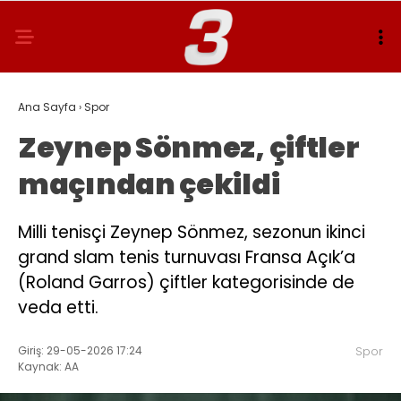
Ana Sayfa
›
Spor
Zeynep Sönmez, çiftler
maçından çekildi
Milli tenisçi Zeynep Sönmez, sezonun ikinci
grand slam tenis turnuvası Fransa Açık’a
(Roland Garros) çiftler kategorisinde de
veda etti.
Giriş: 29-05-2026 17:24
Spor
Kaynak: AA