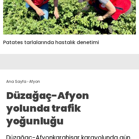
Patates tarlalarında hastalık denetimi
Ana Sayfa
›
Afyon
Düzağaç-Afyon
yolunda trafik
yoğunluğu
Düzağaç-Afyonkarahisar karayolunda gün