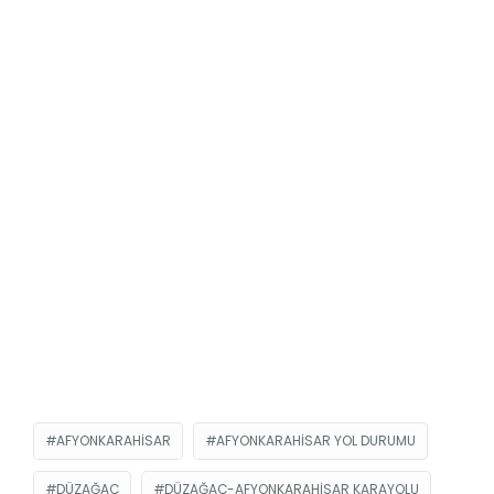
AFYONKARAHISAR
AFYONKARAHISAR YOL DURUMU
DÜZAĞAÇ
DÜZAĞAÇ-AFYONKARAHISAR KARAYOLU