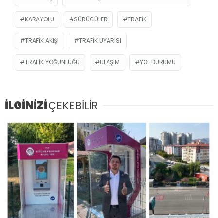
KARAYOLU
SÜRÜCÜLER
TRAFIK
TRAFIK AKIŞI
TRAFIK UYARISI
TRAFIK YOĞUNLUĞU
ULAŞIM
YOL DURUMU
İLGİNİZİ
ÇEKEBİLİR