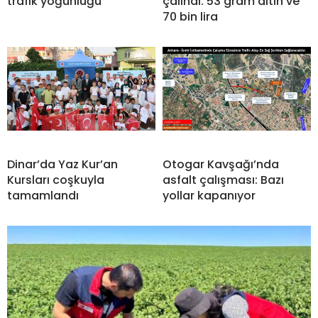
trafik yoğunluğu
çalındı: 53 gram altın ve
70 bin lira
Dinar’da Yaz Kur’an
Otogar Kavşağı’nda
Kursları coşkuyla
asfalt çalışması: Bazı
tamamlandı
yollar kapanıyor