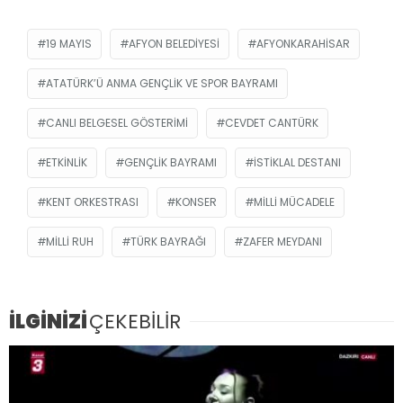
19 MAYIS
AFYON BELEDIYESI
AFYONKARAHISAR
ATATÜRK’Ü ANMA GENÇLIK VE SPOR BAYRAMI
CANLI BELGESEL GÖSTERIMI
CEVDET CANTÜRK
ETKINLIK
GENÇLIK BAYRAMI
İSTIKLAL DESTANI
KENT ORKESTRASI
KONSER
MILLI MÜCADELE
MILLI RUH
TÜRK BAYRAĞI
ZAFER MEYDANI
İLGİNİZİ
ÇEKEBİLİR