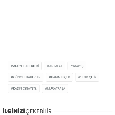
ADLIYE HABERLERI
ANTALYA
ASAYIŞ
GÜNCEL HABERLER
HANIM BIÇER
HIZIR ÇELIK
KADIN CINAYETI.
MURATPAŞA
İLGİNİZİ
ÇEKEBİLİR