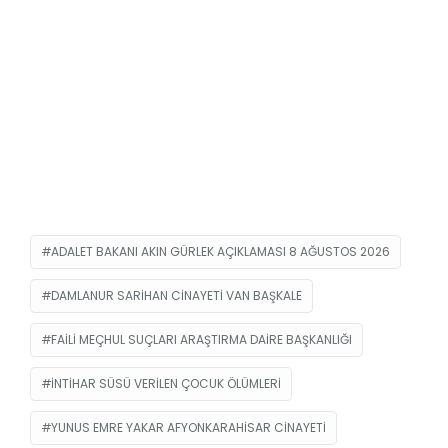
ADALET BAKANI AKIN GÜRLEK AÇIKLAMASI 8 AĞUSTOS 2026
DAMLANUR SARIHAN CINAYETI VAN BAŞKALE
FAILI MEÇHUL SUÇLARI ARAŞTIRMA DAIRE BAŞKANLIĞI
INTIHAR SÜSÜ VERILEN ÇOCUK ÖLÜMLERI
YUNUS EMRE YAKAR AFYONKARAHISAR CINAYETI