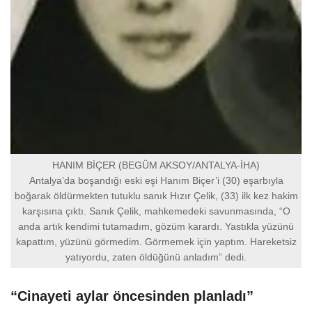
HANIM BİÇER (BEGÜM AKSOY/ANTALYA-İHA)
Antalya’da boşandığı eski eşi Hanım Biçer’i (30) eşarbıyla
boğarak öldürmekten tutuklu sanık Hızır Çelik, (33) ilk kez hakim
karşısına çıktı. Sanık Çelik, mahkemedeki savunmasında, “O
anda artık kendimi tutamadım, gözüm karardı. Yastıkla yüzünü
kapattım, yüzünü görmedim. Görmemek için yaptım. Hareketsiz
yatıyordu, zaten öldüğünü anladım” dedi.
“Cinayeti aylar öncesinden planladı”