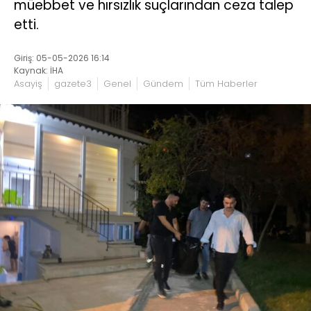
müebbet ve hırsızlık suçlarından ceza talep
etti.
Giriş: 05-05-2026 16:14
Kaynak: İHA
Asayiş
gazete3
Genel
Gündem
Tüm Haberler