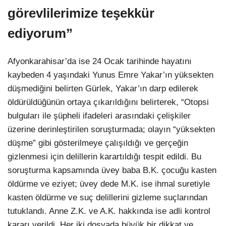
görevlilerimize teşekkür
ediyorum”
Afyonkarahisar’da ise 24 Ocak tarihinde hayatını
kaybeden 4 yaşındaki Yunus Emre Yakar’ın yüksekten
düşmediğini belirten Gürlek, Yakar’ın darp edilerek
öldürüldüğünün ortaya çıkarıldığını belirterek, “Otopsi
bulguları ile şüpheli ifadeleri arasındaki çelişkiler
üzerine derinleştirilen soruşturmada; olayın “yüksekten
düşme” gibi gösterilmeye çalışıldığı ve gerçeğin
gizlenmesi için delillerin karartıldığı tespit edildi. Bu
soruşturma kapsamında üvey baba B.K. çocuğu kasten
öldürme ve eziyet; üvey dede M.K. ise ihmal suretiyle
kasten öldürme ve suç delillerini gizleme suçlarından
tutuklandı. Anne Z.K. ve A.K. hakkında ise adli kontrol
kararı verildi. Her iki dosyada büyük bir dikkat ve