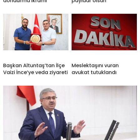
dondurma ikramı
payidar olsun”
Başkan Altuntaş’tan İlçe
Meslektaşını vuran
Vaizi İnce’ye veda ziyareti
avukat tutuklandı