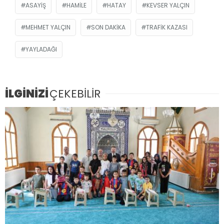
ASAYIŞ
HAMILE
HATAY
KEVSER YALÇIN
MEHMET YALÇIN
SON DAKIKA
TRAFIK KAZASI
YAYLADAĞI
İLGİNİZİ
ÇEKEBİLİR