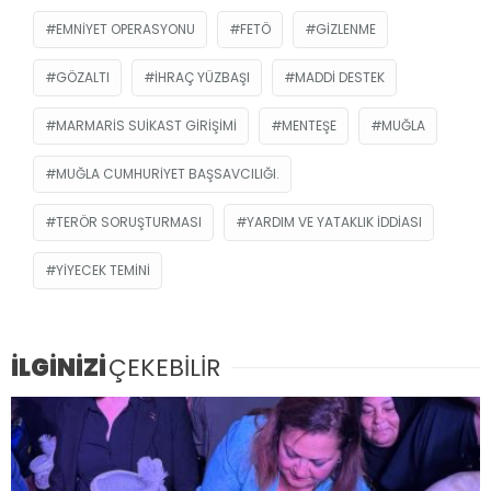
EMNIYET OPERASYONU
FETÖ
GIZLENME
GÖZALTI
IHRAÇ YÜZBAŞI
MADDI DESTEK
MARMARIS SUIKAST GIRIŞIMI
MENTEŞE
MUĞLA
MUĞLA CUMHURIYET BAŞSAVCILIĞI.
TERÖR SORUŞTURMASI
YARDIM VE YATAKLIK IDDIASI
YIYECEK TEMINI
İLGİNİZİ
ÇEKEBİLİR