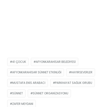
41 ÇOCUK
AFYONKARAHISAR BELEDIYESI
AFYONKARAHISAR SÜNNET ETKINLIĞI
HAYIRSEVERLER
MUSTAFA ENIS ARABACI
PARKHAYAT SAĞLIK GRUBU
SÜNNET
SÜNNET ORGANIZASYONU
ZAFER MEYDANI