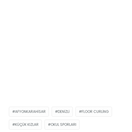
AFYONKARAHISAR
DENIZLI
FLOOR CURLING
KÜÇÜK KIZLAR
OKUL SPORLARI