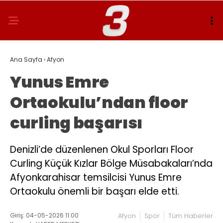
Ana Sayfa
›
Afyon
Yunus Emre
Ortaokulu’ndan floor
curling başarısı
Denizli’de düzenlenen Okul Sporları Floor
Curling Küçük Kızlar Bölge Müsabakaları’nda
Afyonkarahisar temsilcisi Yunus Emre
Ortaokulu önemli bir başarı elde etti.
Giriş: 04-05-2026 11:00
Afyon
Spor
Tüm Haberler