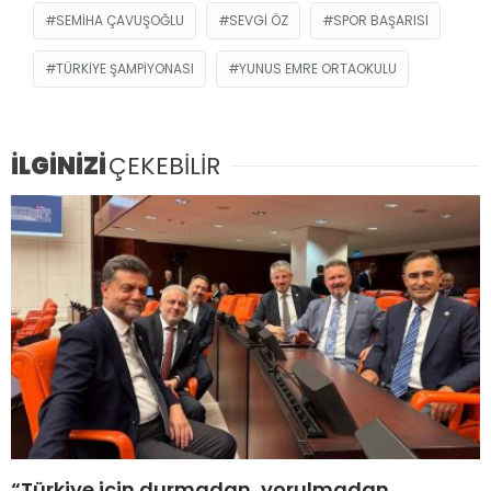
SEMIHA ÇAVUŞOĞLU
SEVGI ÖZ
SPOR BAŞARISI
TÜRKIYE ŞAMPIYONASI
YUNUS EMRE ORTAOKULU
İLGİNİZİ
ÇEKEBİLİR
“Türkiye için durmadan, yorulmadan