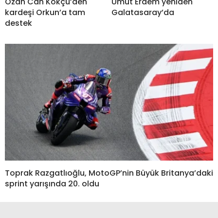
Ozan Can Kökçü’den
Umut Erdem yeniden
kardeşi Orkun’a tam
Galatasaray’da
destek
Toprak Razgatlıoğlu, MotoGP’nin Büyük Britanya’daki
sprint yarışında 20. oldu