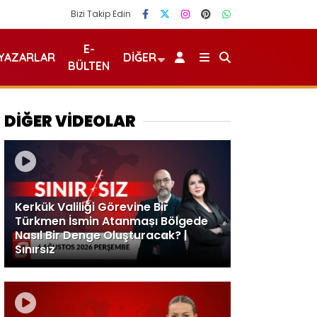
Bizi Takip Edin
E-
YAZARLAR
DIĞER
BÜLTEN
DİĞER VİDEOLAR
Kerkük Valiliği Görevine Bir
Türkmen İsmin Atanması Bölgede
Nasıl Bir Denge Oluşturacak? |
Sınırsız