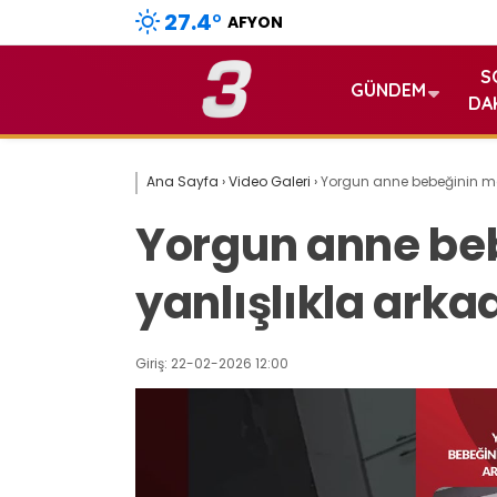
27.4
°
AFYON
S
GÜNDEM
DA
Ana Sayfa
›
Video Galeri
›
Yorgun anne bebeğinin mam
Yorgun anne be
yanlışlıkla arka
Giriş: 22-02-2026 12:00