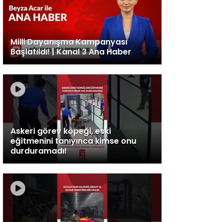
Milli Dayanışma Kampanyası
Başlatıldı! | Kanal 3 Ana Haber
Askeri görev köpeği, eski
eğitmenini tanıyınca kimse onu
durduramadı!