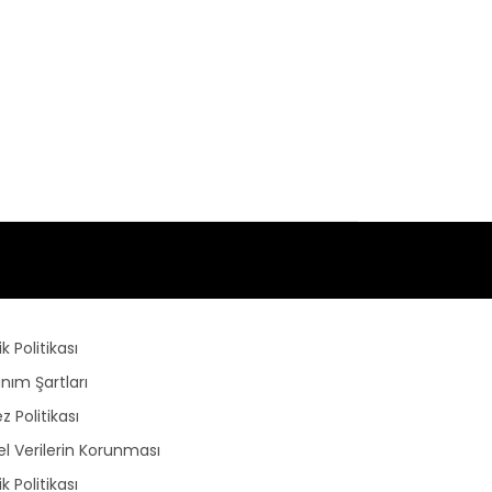
lik Politikası
anım Şartları
z Politikası
sel Verilerin Korunması
lik Politikası