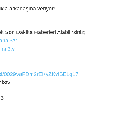
kla arkadaşına veriyor!
 Son Dakika Haberleri Alabilirsiniz;
anal3tv
nal3tv
nnel/0029VaFDm2rEKyZKvlSELq17
l3tv
l3