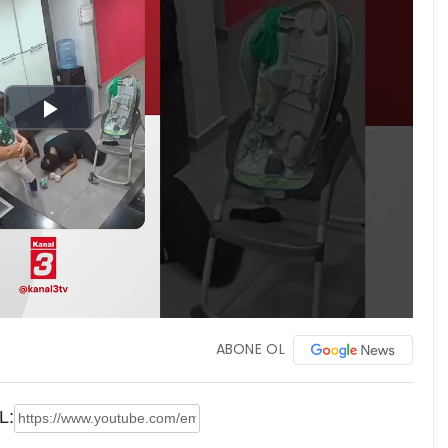
Play
Video
ABONE OL
L: