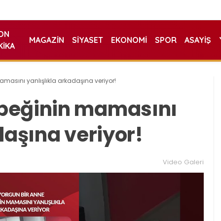
ON
MAGAZIN
SIYASET
EKONOMI
SPOR
ASAYIŞ
KIKA
asını yanlışlıkla arkadaşına veriyor!
beğinin mamasını
daşına veriyor!
Video Galeri