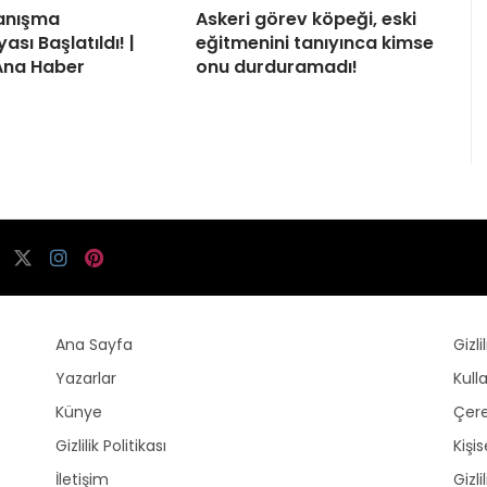
yanışma
Askeri görev köpeği, eski
sı Başlatıldı! |
eğitmenini tanıyınca kimse
Ana Haber
onu durduramadı!
Ana Sayfa
Gizli
Yazarlar
Kull
Künye
Çere
Gizlilik Politikası
Kişi
İletişim
Gizli