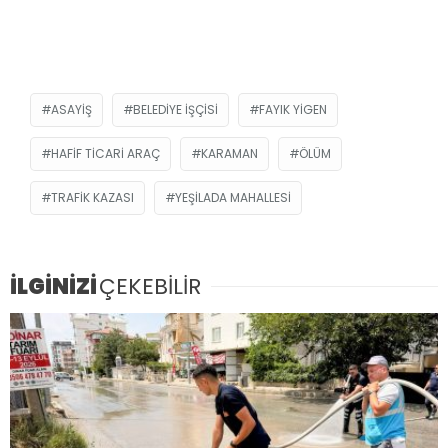
ASAYIŞ
BELEDIYE IŞÇISI
FAYIK YIGEN
HAFIF TICARI ARAÇ
KARAMAN
ÖLÜM
TRAFIK KAZASI
YEŞILADA MAHALLESI
İLGİNİZİ
ÇEKEBİLİR