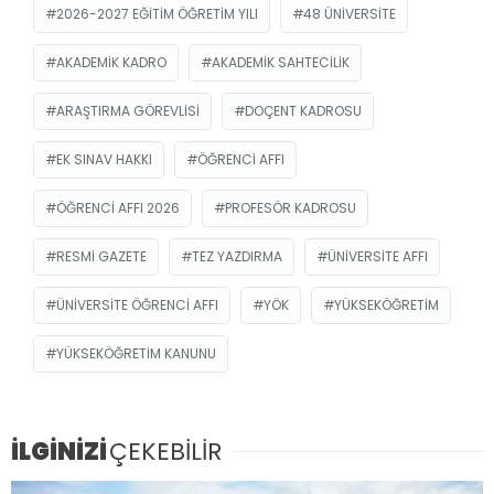
2026-2027 EĞITIM ÖĞRETIM YILI
48 ÜNIVERSITE
AKADEMIK KADRO
AKADEMIK SAHTECILIK
ARAŞTIRMA GÖREVLISI
DOÇENT KADROSU
EK SINAV HAKKI
ÖĞRENCI AFFI
ÖĞRENCI AFFI 2026
PROFESÖR KADROSU
RESMİ GAZETE
TEZ YAZDIRMA
ÜNIVERSITE AFFI
ÜNIVERSITE ÖĞRENCI AFFI
YÖK
YÜKSEKÖĞRETIM
YÜKSEKÖĞRETIM KANUNU
İLGİNİZİ
ÇEKEBİLİR