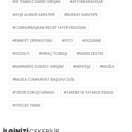
15 TEMMUZ DARBE GIRIŞIMI
AFYONKARAHISAR
AYŞE ALANUR KARATEPE
BURKAY KARATEPE
CUMHURBAŞKANI RECEP TAYYIP ERDOĞAN
EMNIYET OPERASYONU
FETÖ
GIZLENME
GÖZALTI
IHRAÇ YÜZBAŞI
MADDI DESTEK
MARMARIS SUIKAST GIRIŞIMI
MENTEŞE
MUĞLA
MUĞLA CUMHURIYET BAŞSAVCILIĞI.
TERÖR SORUŞTURMASI
YARDIM VE YATAKLIK IDDIASI
YIYECEK TEMINI
İLGİNİZİ
ÇEKEBİLİR