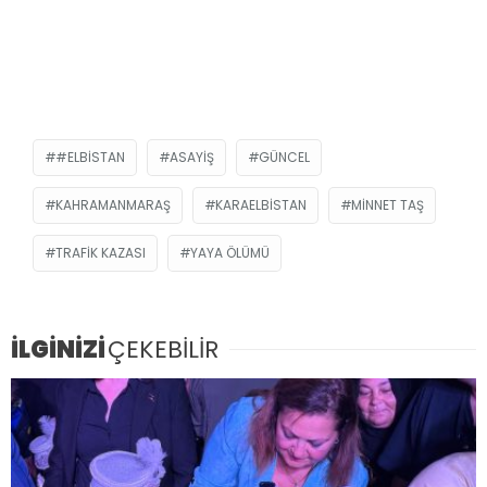
#ELBISTAN
ASAYIŞ
GÜNCEL
KAHRAMANMARAŞ
KARAELBISTAN
MINNET TAŞ
TRAFIK KAZASI
YAYA ÖLÜMÜ
İLGİNİZİ
ÇEKEBİLİR