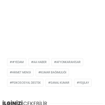
#YEDAM
AA HABER
AFYONKARAHISAR
HIKMET MENGI
KUMAR BAĞIMLILIĞI
PSIKOSOSYAL DESTEK
SANAL KUMAR
YEŞILAY
İLGİNİZİ
ÇEKEBİLİR