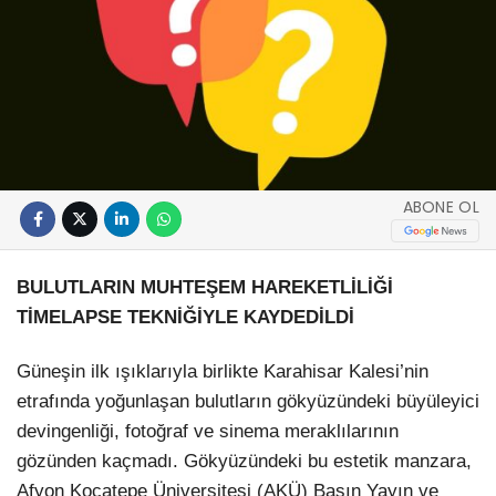
ABONE OL
BULUTLARIN MUHTEŞEM HAREKETLİLİĞİ
TİMELAPSE TEKNİĞİYLE KAYDEDİLDİ
Güneşin ilk ışıklarıyla birlikte Karahisar Kalesi’nin
etrafında yoğunlaşan bulutların gökyüzündeki büyüleyici
devingenliği, fotoğraf ve sinema meraklılarının
gözünden kaçmadı. Gökyüzündeki bu estetik manzara,
Afyon Kocatepe Üniversitesi (AKÜ) Basın Yayın ve