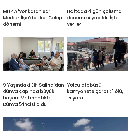
MHP Afyonkarahisar
Haftada 4 gün çalışma
Merkez İlçe’de İlker Celep
denemesi yapıldı: İşte
dönemi
veriler!
9 Yaşındaki Elif Saliha’dan
Yolcu otobüsü
dünya çapında büyük
kamyonete çarptı: 1 ölü,
başarı: Matematikte
15 yaralı
Dünya 5’incisi oldu