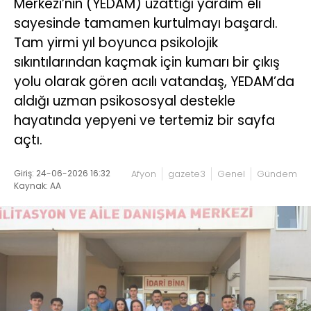
Merkezi’nin (YEDAM) uzattığı yardım eli
sayesinde tamamen kurtulmayı başardı.
Tam yirmi yıl boyunca psikolojik
sıkıntılarından kaçmak için kumarı bir çıkış
yolu olarak gören acılı vatandaş, YEDAM’da
aldığı uzman psikososyal destekle
hayatında yepyeni ve tertemiz bir sayfa
açtı.
Giriş: 24-06-2026 16:32
Afyon
gazete3
Genel
Gündem
Kaynak: AA