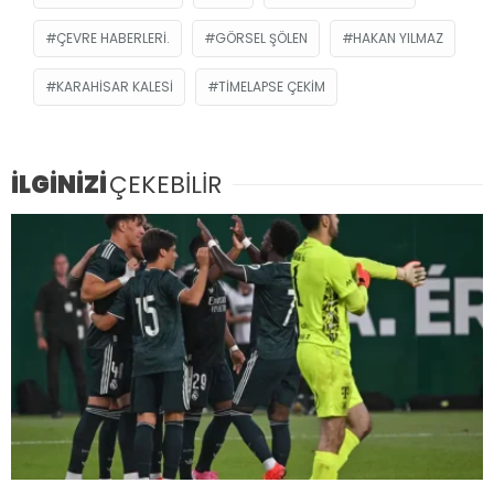
ÇEVRE HABERLERI.
GÖRSEL ŞÖLEN
HAKAN YILMAZ
KARAHISAR KALESI
TIMELAPSE ÇEKIM
İLGİNİZİ
ÇEKEBİLİR