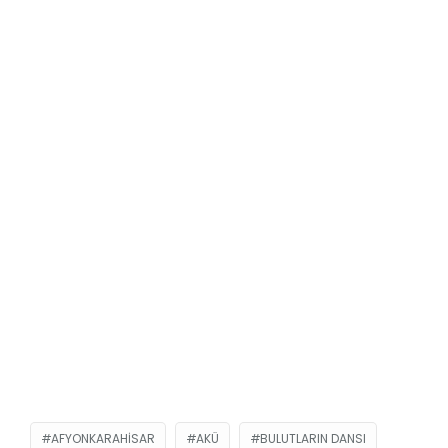
AFYONKARAHISAR
AKÜ
BULUTLARIN DANSI