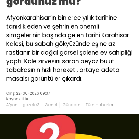
gördünüz mü?
Afyonkarahisar’ın binlerce yıllık tarihine
tanıklık eden ve şehrin en önemli
simgelerinin başında gelen tarihi Karahisar
Kalesi, bu sabah gökyüzünde eşine az
rastlanır bir doğal görsel şölene ev sahipliği
yaptı. Kale zirvesini saran beyaz bulut
tabakasının hızlı hareketi, ortaya adeta
masalsı görüntüler çıkardı.
Giriş: 22-06-2026 09:37
Kaynak: İHA
Afyon
gazete3
Genel
Gündem
Tüm Haberler