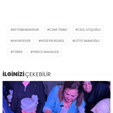
AFYONKARAHISAR
CAMI TEMELI
CELIL ATEŞOĞLU
HAYIRSEVER
HÜSEYIN BÜLBÜL
LÜTFÜ İMAMOĞLU
TÖREN
YENICE MAHALLESI
İLGİNİZİ
ÇEKEBİLİR