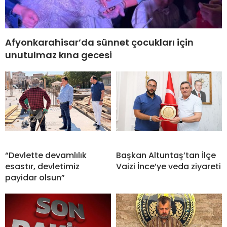
Afyonkarahisar’da sünnet çocukları için
unutulmaz kına gecesi
“Devlette devamlılık
Başkan Altuntaş’tan İlçe
esastır, devletimiz
Vaizi İnce’ye veda ziyareti
payidar olsun”