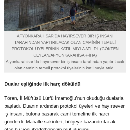
AFYONKARAHİSAR’DA HAYIRSEVER BİR İŞ İNSANI
TARAFINDAN YAPTIRILACAK OLAN CAMİNİN TEMELİ
PROTOKOL ÜYELERİNİN KATILIMIYLA ATILDI. (GÖKTEN
CEYLAN/AFYONKARAHİSAR-İHA)
Afyonkarahisar’da hayırsever bir iş insanı tarafından yaptırılacak
olan caminin temeli protokol üyelerinin katılımıyla atıldı.
Dualar eşliğinde ilk harç döküldü
Tören, İl Müftüsü Lütfü İmamoğlu’nun okuduğu dualarla
başladı. Duanın ardından protokol üyeleri ve hayırsever
iş insanı, butona basarak cami temeline ilk harcı
gönderdi. Mahalle sakinleri, bölgeye kazandırılacak
olan bu yeni ibadethanenin mutluluğunu