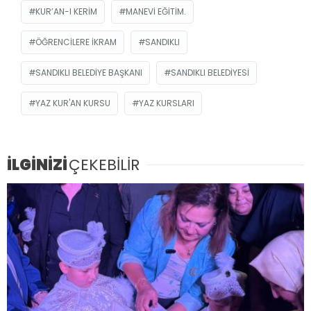
KUR’AN-I KERIM
MANEVI EĞITIM.
ÖĞRENCILERE IKRAM
SANDIKLI
SANDIKLI BELEDIYE BAŞKANI
SANDIKLI BELEDIYESI
YAZ KUR'AN KURSU
YAZ KURSLARI
İLGİNİZİ
ÇEKEBİLİR