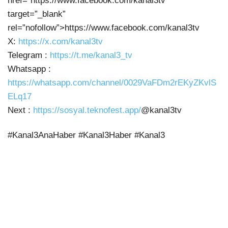
href=”https://www.facebook.com/kanal3tv”
target=”_blank”
rel=”nofollow”>https://www.facebook.com/kanal3tv
X:
https://x.com/kanal3tv
Telegram :
https://t.me/kanal3_tv
Whatsapp :
https://whatsapp.com/channel/0029VaFDm2rEKyZKvlS
ELq17
Next :
https://sosyal.teknofest.app/
@kanal3tv
#Kanal3AnaHaber #Kanal3Haber #Kanal3