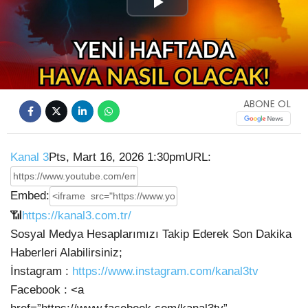
Play
Video
ABONE OL
Kanal 3
Pts, Mart 16, 2026 1:30pm
URL:
Embed:
📶
https://kanal3.com.tr/
Sosyal Medya Hesaplarımızı Takip Ederek Son Dakika
Haberleri Alabilirsiniz;
İnstagram :
https://www.instagram.com/kanal3tv
Facebook : <a