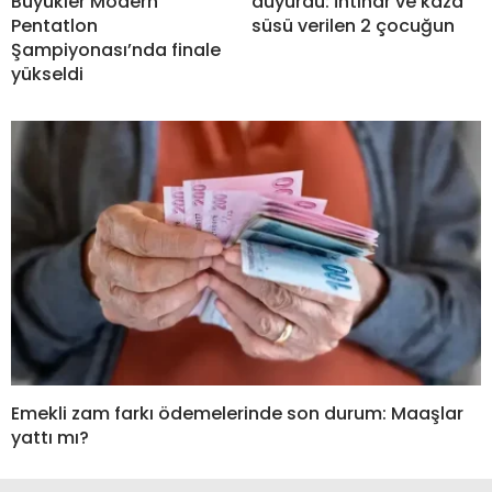
Büyükler Modern
duyurdu: İntihar ve kaza
Pentatlon
süsü verilen 2 çocuğun
Şampiyonası’nda finale
yükseldi
Emekli zam farkı ödemelerinde son durum: Maaşlar
yattı mı?