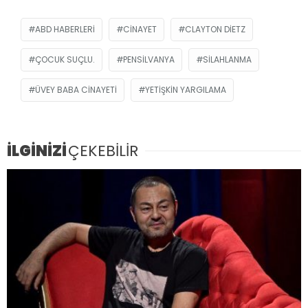
ABD HABERLERI
CINAYET
CLAYTON DIETZ
ÇOCUK SUÇLU.
PENSILVANYA
SILAHLANMA
ÜVEY BABA CINAYETI
YETIŞKIN YARGILAMA
İLGİNİZİ
ÇEKEBİLİR