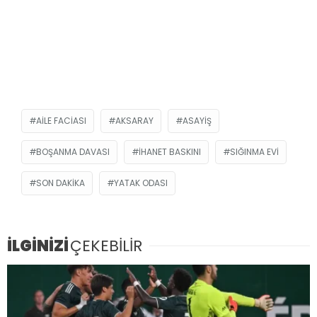
AILE FACIASI
AKSARAY
ASAYIŞ
BOŞANMA DAVASI
IHANET BASKINI
SIĞINMA EVI
SON DAKIKA
YATAK ODASI
İLGİNİZİ
ÇEKEBİLİR