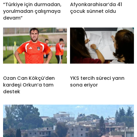
“Türkiye için durmadan,
Afyonkarahisar’da 41
yorulmadan çalışmaya
çocuk sünnet oldu
devam”
Ozan Can Kökçü’den
YKS tercih süreci yarın
kardeşi Orkun’a tam
sona eriyor
destek