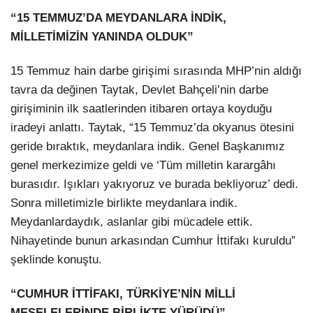
“15 TEMMUZ’DA MEYDANLARA İNDİK,
MİLLETİMİZİN YANINDA OLDUK”
15 Temmuz hain darbe girişimi sırasında MHP’nin aldığı
tavra da değinen Taytak, Devlet Bahçeli’nin darbe
girişiminin ilk saatlerinden itibaren ortaya koyduğu
iradeyi anlattı. Taytak, “15 Temmuz’da okyanus ötesini
geride bıraktık, meydanlara indik. Genel Başkanımız
genel merkezimize geldi ve ‘Tüm milletin karargâhı
burasıdır. Işıkları yakıyoruz ve burada bekliyoruz’ dedi.
Sonra milletimizle birlikte meydanlara indik.
Meydanlardaydık, aslanlar gibi mücadele ettik.
Nihayetinde bunun arkasından Cumhur İttifakı kuruldu”
şeklinde konuştu.
“CUMHUR İTTİFAKI, TÜRKİYE’NİN MİLLİ
MESELELERİNDE BİRLİKTE YÜRÜDÜ”