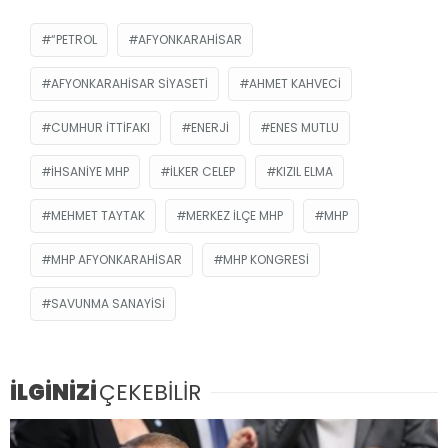
“PETROL
AFYONKARAHISAR
AFYONKARAHISAR SIYASETI
AHMET KAHVECI
CUMHUR İTTIFAKI
ENERJI
ENES MUTLU
İHSANIYE MHP
İLKER CELEP
KIZIL ELMA
MEHMET TAYTAK
MERKEZ İLÇE MHP
MHP
MHP AFYONKARAHISAR
MHP KONGRESI
SAVUNMA SANAYISI
İLGİNİZİ
ÇEKEBİLİR