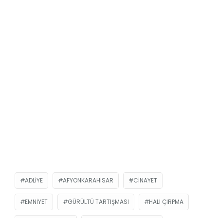
ADLIYE
AFYONKARAHISAR
CINAYET
EMNIYET
GÜRÜLTÜ TARTIŞMASI
HALI ÇIRPMA