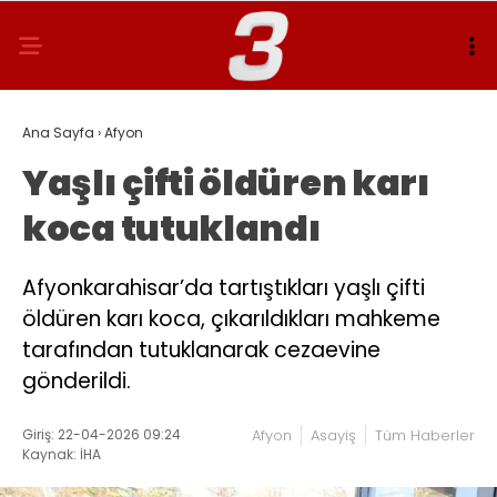
Ana Sayfa
›
Afyon
Yaşlı çifti öldüren karı
koca tutuklandı
Afyonkarahisar’da tartıştıkları yaşlı çifti
öldüren karı koca, çıkarıldıkları mahkeme
tarafından tutuklanarak cezaevine
gönderildi.
Giriş: 22-04-2026 09:24
Afyon
Asayiş
Tüm Haberler
Kaynak: İHA