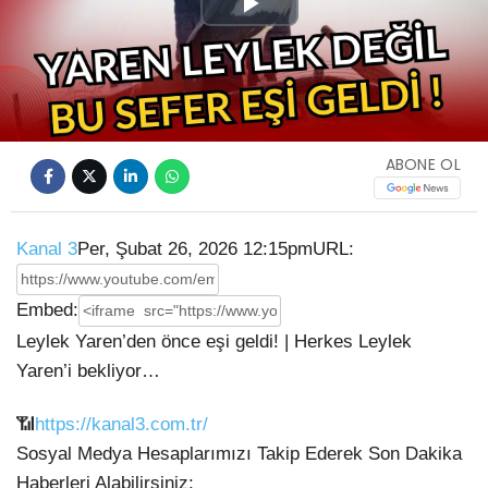
Play
Video
ABONE OL
Kanal 3
Per, Şubat 26, 2026 12:15pm
URL:
Embed:
Leylek Yaren’den önce eşi geldi! | Herkes Leylek
Yaren’i bekliyor…
📶
https://kanal3.com.tr/
Sosyal Medya Hesaplarımızı Takip Ederek Son Dakika
Haberleri Alabilirsiniz;