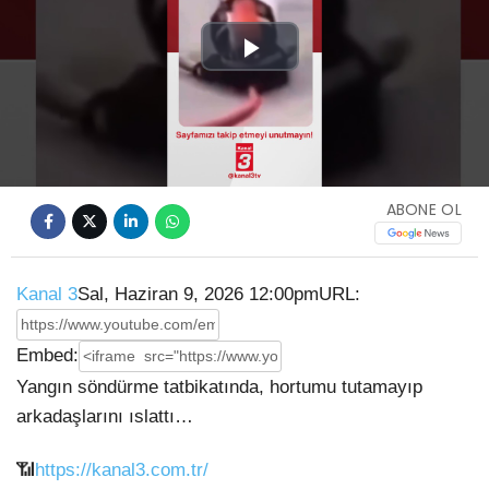
Play
Video
ABONE OL
Kanal 3
Sal, Haziran 9, 2026 12:00pm
URL:
Embed:
Yangın söndürme tatbikatında, hortumu tutamayıp
arkadaşlarını ıslattı…
📶
https://kanal3.com.tr/