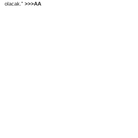
olacak.”
>>>AA