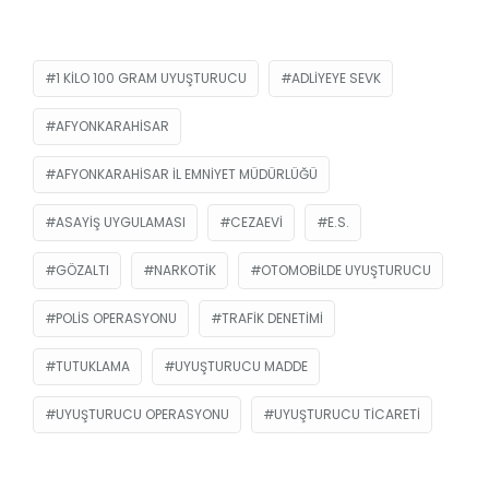
1 KILO 100 GRAM UYUŞTURUCU
ADLIYEYE SEVK
AFYONKARAHISAR
AFYONKARAHISAR İL EMNIYET MÜDÜRLÜĞÜ
ASAYIŞ UYGULAMASI
CEZAEVI
E.S.
GÖZALTI
NARKOTIK
OTOMOBILDE UYUŞTURUCU
POLIS OPERASYONU
TRAFIK DENETIMI
TUTUKLAMA
UYUŞTURUCU MADDE
UYUŞTURUCU OPERASYONU
UYUŞTURUCU TICARETI