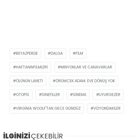
BEYAZPERDE
DALGA
FILM
HAFTANINFILMLERI
MINYONLAR VE CANAVARLAR
ÖLÜNÜN LANETI
ÖRÜMCEK ADAM: EVE DÖNÜŞ YOK
OTOPSI
SINEFILLER
SINEMA
UYURGEZER
VIRGINIA WOOLF'TAN GECE GÜNDÜZ
VIZYONDAKILER
İLGİNİZİ
ÇEKEBİLİR