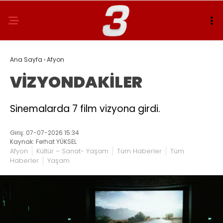
Ana Sayfa
›
Afyon
VİZYONDAKİLER
Sinemalarda 7 film vizyona girdi.
Giriş: 07-07-2026 15:34
Kaynak: Ferhat YÜKSEL
Afyon
Kültür – Sanat- Yaşam
Tüm Haberler
Tüm
Haberler
Yaşam