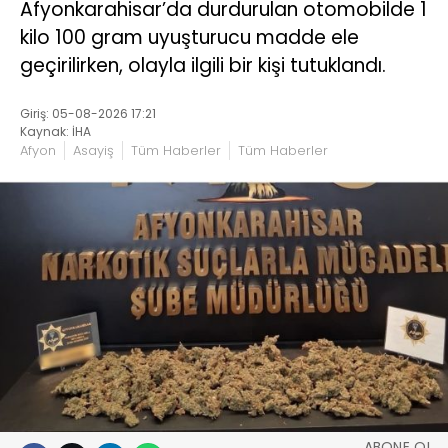
Afyonkarahisar’da durdurulan otomobilde 1
kilo 100 gram uyuşturucu madde ele
geçirilirken, olayla ilgili bir kişi tutuklandı.
Giriş: 05-08-2026 17:21
Kaynak: İHA
Afyon
Asayiş
Tüm Haberler
Tüm Haberler
ABONE OL