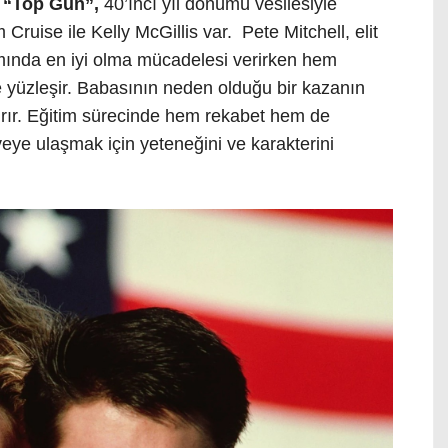
ı
“Top Gun”,
40’ıncı yıl dönümü vesilesiyle
uise ile Kelly McGillis var. Pete Mitchell, elit
amında en iyi olma mücadelesi verirken hem
e yüzleşir. Babasının neden olduğu bir kazanın
tırır. Eğitim sürecinde hem rekabet hem de
rveye ulaşmak için yeteneğini ve karakterini