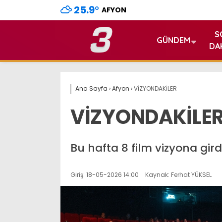
25.9
°
AFYON
S
GÜNDEM
DA
Ana Sayfa
›
Afyon
›
VİZYONDAKİLER
VİZYONDAKİLE
Bu hafta 8 film vizyona girdi
Giriş: 18-05-2026 14:00
Kaynak: Ferhat YÜKSEL