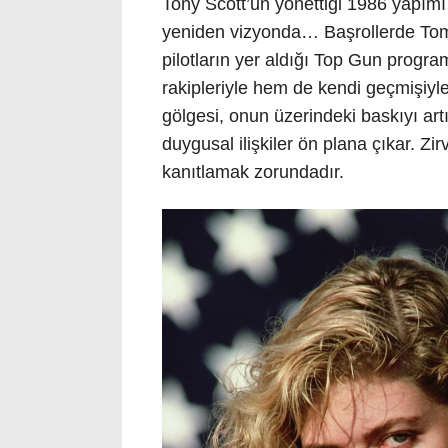
Tony Scott’un yönettiği 1986 yapım
yeniden vizyonda… Başrollerde Tom Cr
pilotların yer aldığı Top Gun progr
rakipleriyle hem de kendi geçmişiyl
gölgesi, onun üzerindeki baskıyı ar
duygusal ilişkiler ön plana çıkar. Zi
kanıtlamak zorundadır.