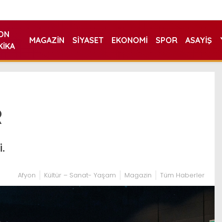
ON
MAGAZIN
SIYASET
EKONOMI
SPOR
ASAYIŞ
KIKA
R
.
Afyon
Kültür – Sanat- Yaşam
Magazin
Tüm Haberler