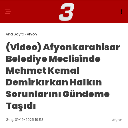
29
°
AFYON
Ana Sayfa
›
Afyon
(Video) Afyonkarahisar
Belediye Meclisinde
Mehmet Kemal
Demirkırkan Halkın
Sorunlarını Gündeme
Taşıdı
Giriş: 01-12-2025 19:53
Afyon