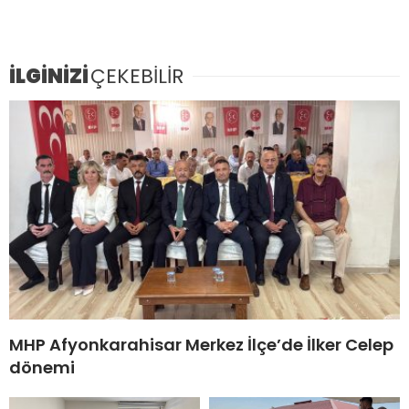
İLGİNİZİ
ÇEKEBİLİR
MHP Afyonkarahisar Merkez İlçe’de İlker Celep
dönemi