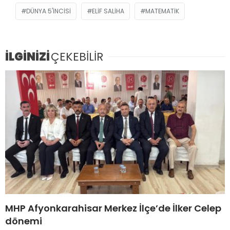
DÜNYA 5'INCISI
ELIF SALIHA
MATEMATIK
İLGİNİZİ
ÇEKEBİLİR
MHP Afyonkarahisar Merkez İlçe’de İlker Celep
dönemi