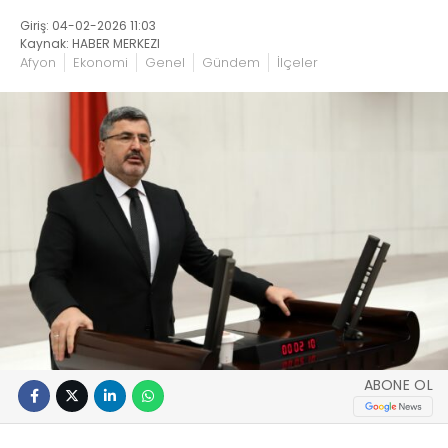
Giriş: 04-02-2026 11:03
Kaynak: HABER MERKEZI
Afyon
Ekonomi
Genel
Gündem
İlçeler
ABONE OL