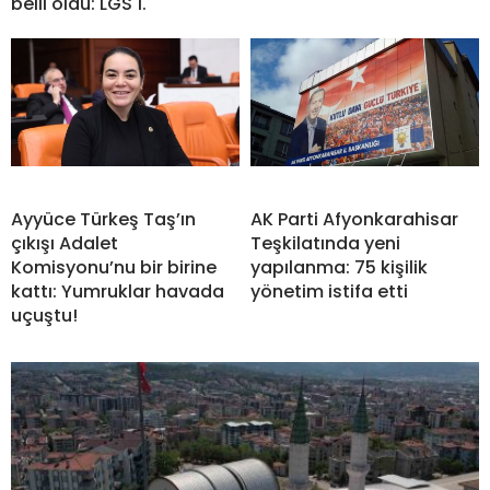
belli oldu: LGS 1.
Ayyüce Türkeş Taş’ın
AK Parti Afyonkarahisar
çıkışı Adalet
Teşkilatında yeni
Komisyonu’nu bir birine
yapılanma: 75 kişilik
kattı: Yumruklar havada
yönetim istifa etti
uçuştu!