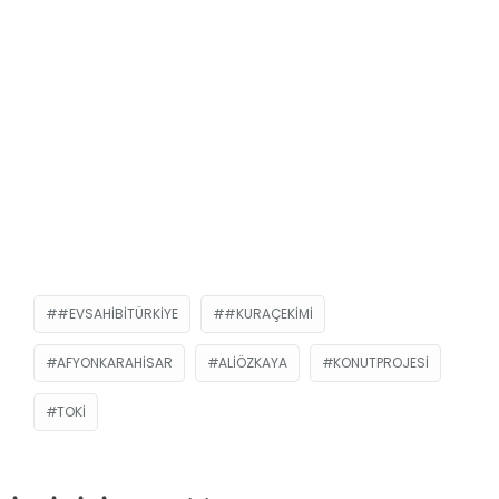
#EVSAHIBITÜRKIYE
#KURAÇEKIMI
AFYONKARAHISAR
ALIÖZKAYA
KONUTPROJESI
TOKİ