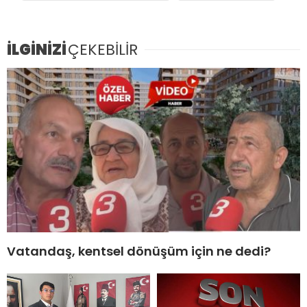
İLGİNİZİ
ÇEKEBİLİR
Vatandaş, kentsel dönüşüm için ne dedi?