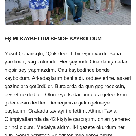
EŞİMİ KAYBETTİM BENDE KAYBOLDUM
Yusuf Çobanoğlu; “Çok değerli bir eşim vardı. Bana
yardımcı, sağ kolumdu. Her şeyimdi. Ona danışmadan
hiçbir şey yapmazdım. Onu kaybedince bende
kayboldum. Arkadaşlarım beni aldı, orduevlerine, askeri
gazinolara götürdüler. Buralarda da gün geçireceksin,
pes etme dediler. Ölünceye kadar buralara geleceksin
gideceksin dediler. Derneğimize gidip gelmeye
başladım. Oralarda tavlayı ilerlettim. Altıncı Tavla
Olimpiyatlarında da 42 kişiyle çarpıştım, onları yenerek
birinci oldum. Madalya aldım. İki gazete okurdum her
gün. Sonra Yenifoça Belediyesi’nde görev aldım.