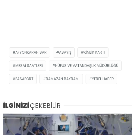
AFYONKARAHISAR
ASAYIŞ
KIMLIK KARTI
MESAI SAATLERI
NÜFUS VE VATANDAŞLIK MÜDÜRLÜĞÜ
PASAPORT
RAMAZAN BAYRAMI
YEREL HABER
İLGİNİZİ
ÇEKEBİLİR