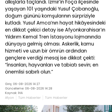
alkışlarla taçlandı. İzmir’in Foça ilçesinde
yaşayan 101 yaşındaki Yusuf Çobanoğlu,
doğum gününü komşularının sürpriziyle
kutladı. Yusuf Amca’nın hayat hikâyesindeki
en dikkat çekici detay ise Afyonkarahisar’ın
Yıldırım Kemal Tren İstasyonu lojmanında
dünyaya gelmiş olması. Askerlik, kamu
hizmeti ve uzun bir ömrün ardından
gençlere verdiği mesaj ise dikkat çekti:
“İnsanları, hayvanları ve tabiatı sevin; en
önemlisi sabırlı olun.”
Giriş: 06-08-2026 14:27
Güncelleme: 06-08-2026 14:28
Kaynak: İHA
Afyon
Tüm Haberler
Tüm Haberler