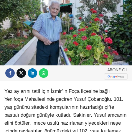
ABONE OL
Yaz aylarını tatil için İzmir’in Foça ilçesine bağlı
Yenifoça Mahallesi’nde geçiren Yusuf Çobanoğlu, 101.
yaş gününü sitedeki komşularının hazırladığı çifte
pastalı doğum günüyle kutladı. Sakinler, Yusuf amcanın
elini öptüler, imece usulü hazırlanan yiyecekleri neşe
içinde paylaştılar, önümüzdeki yıl 102. yaşı kutlamak