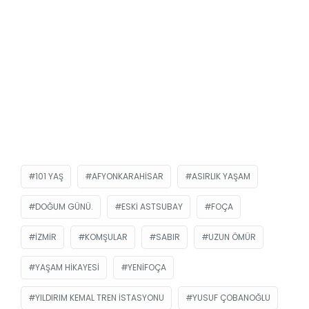
101 YAŞ
AFYONKARAHISAR
ASIRLIK YAŞAM
DOĞUM GÜNÜ.
ESKI ASTSUBAY
FOÇA
IZMIR
KOMŞULAR
SABIR
UZUN ÖMÜR
YAŞAM HIKAYESI
YENIFOÇA
YILDIRIM KEMAL TREN İSTASYONU
YUSUF ÇOBANOĞLU