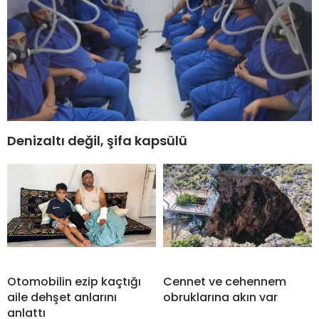
Denizaltı değil, şifa kapsülü
Otomobilin ezip kaçtığı
Cennet ve cehennem
aile dehşet anlarını
obruklarına akın var
anlattı