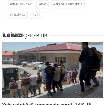
NAZLI SANCAR
PKK
TERÖRLE MÜCADELE
TESLIM OL
VAN
İLGİNİZİ
ÇEKEBİLİR
Yolcu otobüsü kamyonete çarptı: 1 ölü, 15