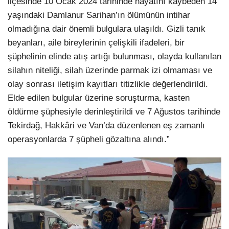
ilçesinde 10 Ocak 2024 tarihinde hayatını kaybeden 14
yaşındaki Damlanur Sarihan’ın ölümünün intihar
olmadığına dair önemli bulgulara ulaşıldı. Gizli tanık
beyanları, aile bireylerinin çelişkili ifadeleri, bir
şüphelinin elinde atış artığı bulunması, olayda kullanılan
silahın niteliği, silah üzerinde parmak izi olmaması ve
olay sonrası iletişim kayıtları titizlikle değerlendirildi.
Elde edilen bulgular üzerine soruşturma, kasten
öldürme şüphesiyle derinleştirildi ve 7 Ağustos tarihinde
Tekirdağ, Hakkâri ve Van’da düzenlenen eş zamanlı
operasyonlarda 7 şüpheli gözaltına alındı.”