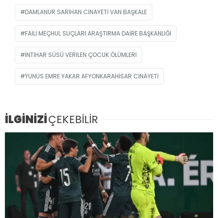
DAMLANUR SARIHAN CINAYETI VAN BAŞKALE
FAILI MEÇHUL SUÇLARI ARAŞTIRMA DAIRE BAŞKANLIĞI
INTIHAR SÜSÜ VERILEN ÇOCUK ÖLÜMLERI
YUNUS EMRE YAKAR AFYONKARAHISAR CINAYETI
İLGİNİZİ
ÇEKEBİLİR