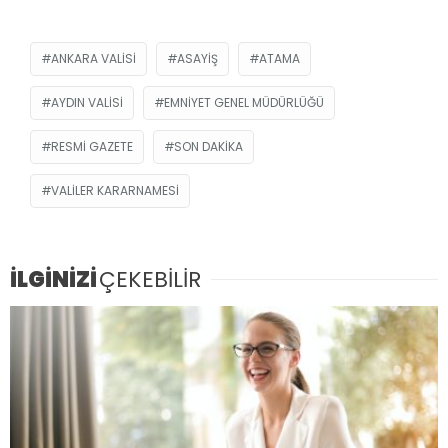
ANKARA VALISI
ASAYIŞ
ATAMA
AYDIN VALISI
EMNIYET GENEL MÜDÜRLÜĞÜ
RESMİ GAZETE
SON DAKIKA
VALILER KARARNAMESI
İLGİNİZİ
ÇEKEBİLİR