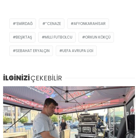
‘EMIRDAĞ
’’CENAZE
AFYONKARAHISAR
BEŞIKTAŞ
MILLI FUTBOLCU
ORKUN KÖKÇÜ
SEBAHAT ERYALÇIN
UEFA AVRUPA LIGI
İLGİNİZİ
ÇEKEBİLİR