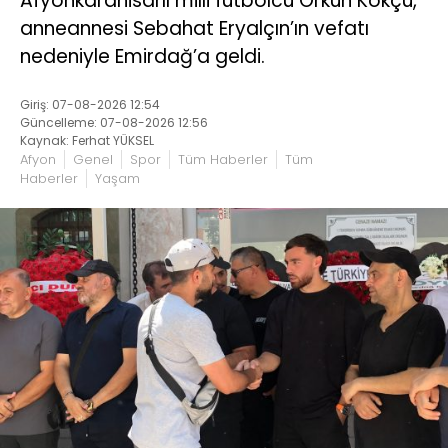
Afyonkarahisarlı milli futbolcu Orkun Kökçü,
anneannesi Sebahat Eryalçın’ın vefatı
nedeniyle Emirdağ’a geldi.
Giriş: 07-08-2026 12:54
Güncelleme: 07-08-2026 12:56
Kaynak: Ferhat YÜKSEL
Afyon
Genel
Spor
Tüm Haberler
Tüm
Haberler
Yaşam