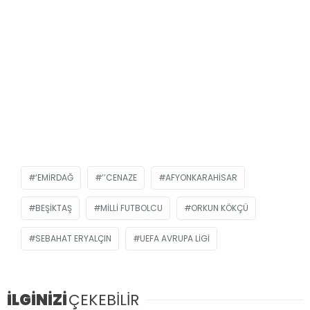
‘EMIRDAĞ
’’CENAZE
AFYONKARAHISAR
BEŞIKTAŞ
MILLI FUTBOLCU
ORKUN KÖKÇÜ
SEBAHAT ERYALÇIN
UEFA AVRUPA LIGI
İLGİNİZİ
ÇEKEBİLİR