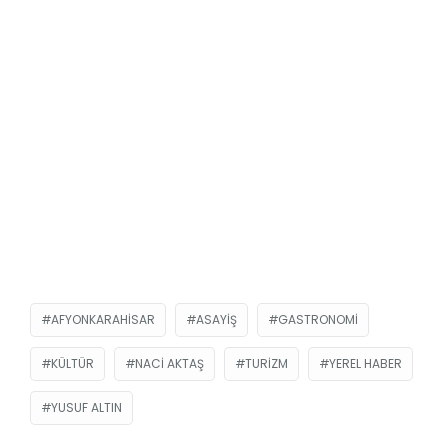
AFYONKARAHISAR
ASAYIŞ
GASTRONOMI
KÜLTÜR
NACI AKTAŞ
TURIZM
YEREL HABER
YUSUF ALTIN