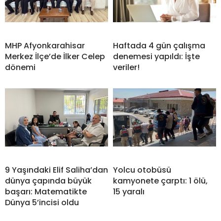
MHP Afyonkarahisar
Haftada 4 gün çalışma
Merkez İlçe’de İlker Celep
denemesi yapıldı: İşte
dönemi
veriler!
9 Yaşındaki Elif Saliha’dan
Yolcu otobüsü
dünya çapında büyük
kamyonete çarptı: 1 ölü,
başarı: Matematikte
15 yaralı
Dünya 5’incisi oldu