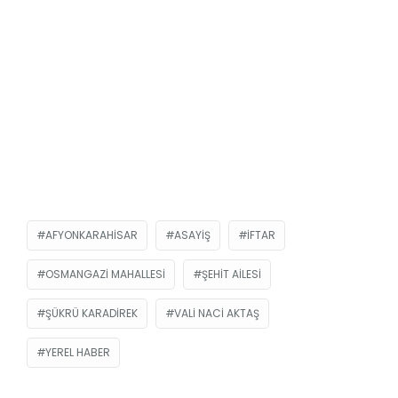
AFYONKARAHISAR
ASAYIŞ
IFTAR
OSMANGAZI MAHALLESI
ŞEHIT AILESI
ŞÜKRÜ KARADIREK
VALI NACI AKTAŞ
YEREL HABER