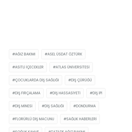
AĞIZ BAKIMI
ASEL ÜSDAT ÖZTÜRK
ASITLI IÇECEKLER
ATLAS ÜNIVERSITESI
ÇOCUKLARDA DIŞ SAĞLIĞI
DIŞ ÇÜRÜĞÜ
DIŞ FIRÇALAMA
DIŞ HASSASIYETI
DIŞ IPI
DIŞ MINESI
DIŞ SAĞLIĞI
DONDURMA
FLORÜRLÜ DIŞ MACUNU
SAĞLIK HABERLERI
SOĞUK KAHVE
TATILDE AĞIZ BAKIMI