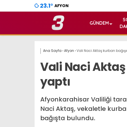
23.1
°
AFYON
S
GÜNDEM
DA
Ana Sayfa
›
Afyon
›
Vali Naci Aktaş kurban bağışı
Vali Naci Aktaş
yaptı
Afyonkarahisar Valiliği ta
Naci Aktaş, vekaletle kur
bağışta bulundu.