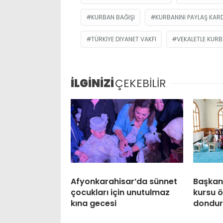
KURBAN BAĞIŞI
KURBANINI PAYLAŞ KARD
TÜRKIYE DIYANET VAKFI
VEKALETLE KUR
İLGİNİZİ
ÇEKEBİLİR
Afyonkarahisar’da sünnet
Başkan
çocukları için unutulmaz
kursu ö
kına gecesi
dondur