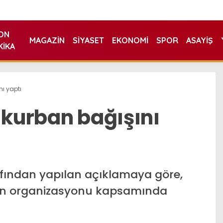
ON
MAGAZIN
SIYASET
EKONOMI
SPOR
ASAYIŞ
KIKA
nı yaptı
 kurban bağışını
rafından yapılan açıklamaya göre,
ban organizasyonu kapsamında