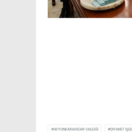
AFYONKARAHISAR VALILIĞI
DIYANET İŞLE