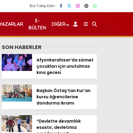
Bizi Takip Edin
E-
YAZARLAR
DIĞER
BÜLTEN
SON HABERLER
Afyonkarahisar’da sünnet
çocukları için unutulmaz
kına gecesi
Başkan Öztaş’tan Kur’an
kursu öğrencilerine
dondurma ikramı
“Devlette devamlılık
esastır, devletimiz