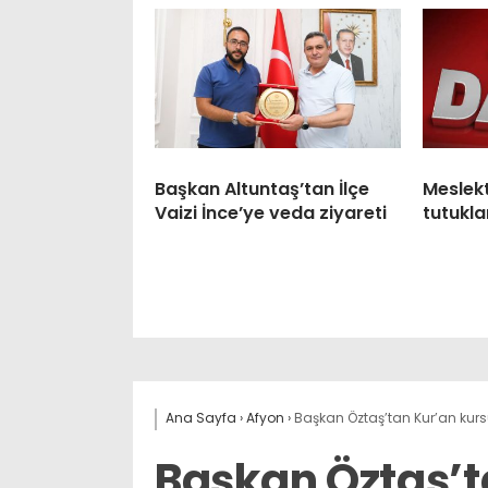
Başkan Altuntaş’tan İlçe
Meslek
Vaizi İnce’ye veda ziyareti
tutukla
Ana Sayfa
›
Afyon
›
Başkan Öztaş’tan Kur’an kur
Başkan Öztaş’t