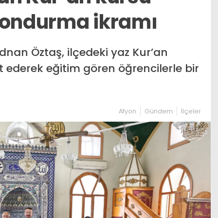
dondurma ikramı
dnan Öztaş, ilçedeki yaz Kur’an
et ederek eğitim gören öğrencilerle bir
Afyon
Gündem
İlçeler