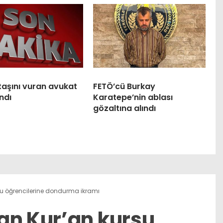
taşını vuran avukat
FETÖ’cü Burkay
ndı
Karatepe’nin ablası
gözaltına alındı
su öğrencilerine dondurma ikramı
an Kur’an kursu