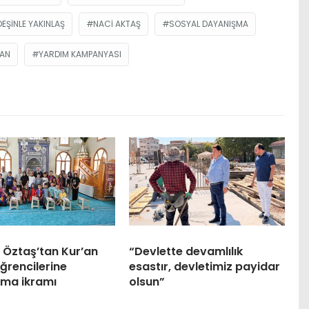
EŞINLE YAKINLAŞ
NACI AKTAŞ
SOSYAL DAYANIŞMA
BAN
YARDIM KAMPANYASI
 Öztaş’tan Kur’an
“Devlette devamlılık
ğrencilerine
esastır, devletimiz payidar
ma ikramı
olsun”