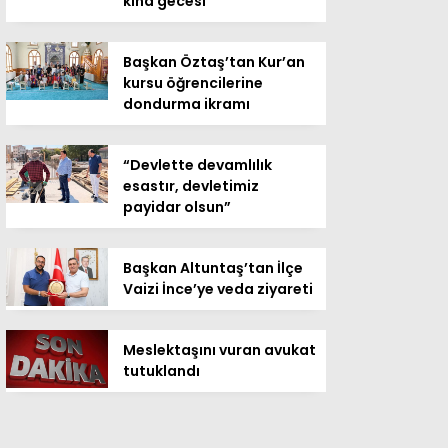
kına gecesi
Başkan Öztaş’tan Kur’an
kursu öğrencilerine
dondurma ikramı
“Devlette devamlılık
esastır, devletimiz
payidar olsun”
Başkan Altuntaş’tan İlçe
Vaizi İnce’ye veda ziyareti
Meslektaşını vuran avukat
tutuklandı