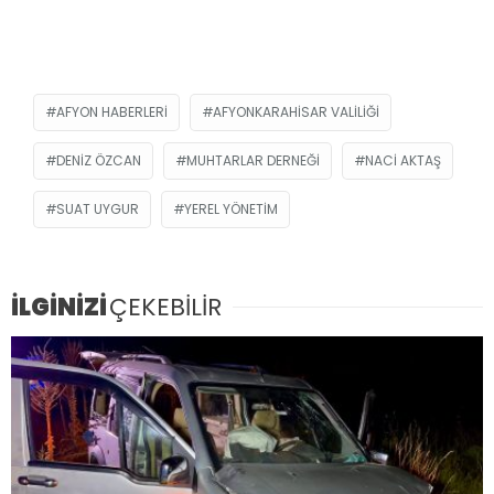
AFYON HABERLERI
AFYONKARAHISAR VALILIĞI
DENIZ ÖZCAN
MUHTARLAR DERNEĞI
NACI AKTAŞ
SUAT UYGUR
YEREL YÖNETIM
İLGİNİZİ
ÇEKEBİLİR