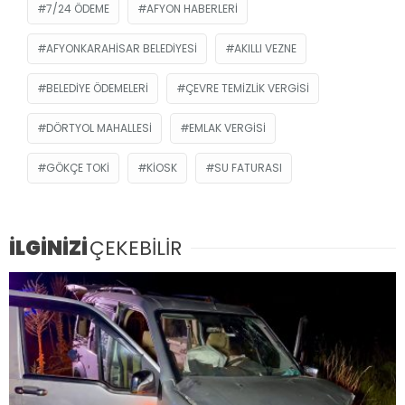
7/24 ÖDEME
AFYON HABERLERI
AFYONKARAHISAR BELEDIYESI
AKILLI VEZNE
BELEDIYE ÖDEMELERI
ÇEVRE TEMIZLIK VERGISI
DÖRTYOL MAHALLESI
EMLAK VERGISI
GÖKÇE TOKİ
KIOSK
SU FATURASI
İLGİNİZİ
ÇEKEBİLİR