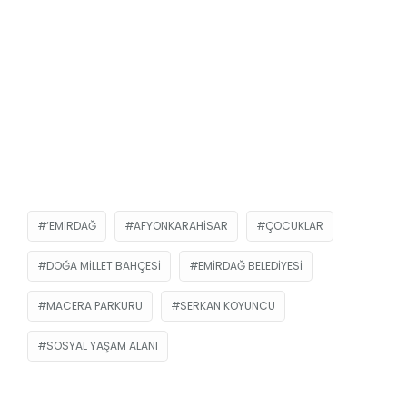
‘EMIRDAĞ
AFYONKARAHISAR
ÇOCUKLAR
DOĞA MILLET BAHÇESI
EMIRDAĞ BELEDIYESI
MACERA PARKURU
SERKAN KOYUNCU
SOSYAL YAŞAM ALANI