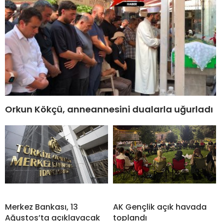
Orkun Kökçü, anneannesini dualarla uğurladı
Merkez Bankası, 13
AK Gençlik açık havada
Ağustos’ta açıklayacak
toplandı