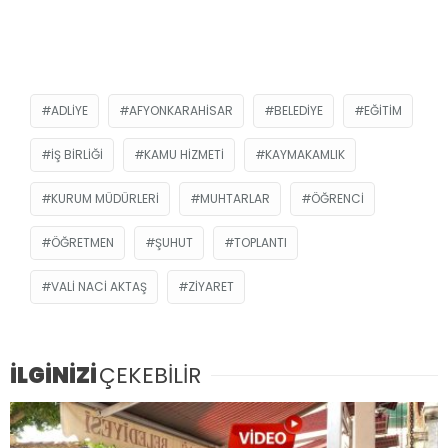
ADLIYE
AFYONKARAHISAR
BELEDIYE
EĞITIM
IŞ BIRLIĞI
KAMU HIZMETI
KAYMAKAMLIK
KURUM MÜDÜRLERI
MUHTARLAR
ÖĞRENCI
ÖĞRETMEN
ŞUHUT
TOPLANTI
VALI NACI AKTAŞ
ZIYARET
İLGİNİZİ
ÇEKEBİLİR