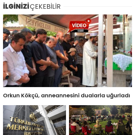
İLGİNİZİ
ÇEKEBİLİR
Orkun Kökçü, anneannesini dualarla uğurladı