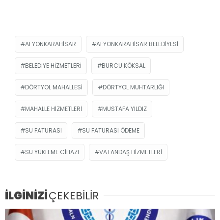
AFYONKARAHISAR
AFYONKARAHISAR BELEDIYESI
BELEDIYE HIZMETLERI
BURCU KÖKSAL
DÖRTYOL MAHALLESI
DÖRTYOL MUHTARLIĞI
MAHALLE HIZMETLERI
MUSTAFA YILDIZ
SU FATURASI
SU FATURASI ÖDEME
SU YÜKLEME CIHAZI
VATANDAŞ HIZMETLERI
İLGİNİZİ
ÇEKEBİLİR