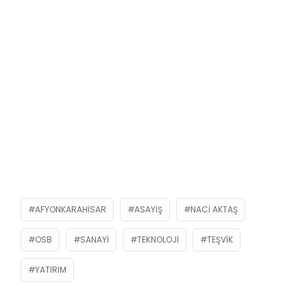
AFYONKARAHISAR
ASAYIŞ
NACI AKTAŞ
OSB
SANAYI
TEKNOLOJI
TEŞVIK
YATIRIM