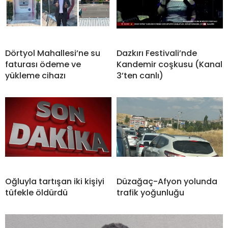
Dörtyol Mahallesi’ne su
Dazkırı Festivali’nde
faturası ödeme ve
Kandemir coşkusu (Kanal
yükleme cihazı
3’ten canlı)
Oğluyla tartışan iki kişiyi
Düzağaç-Afyon yolunda
tüfekle öldürdü
trafik yoğunluğu