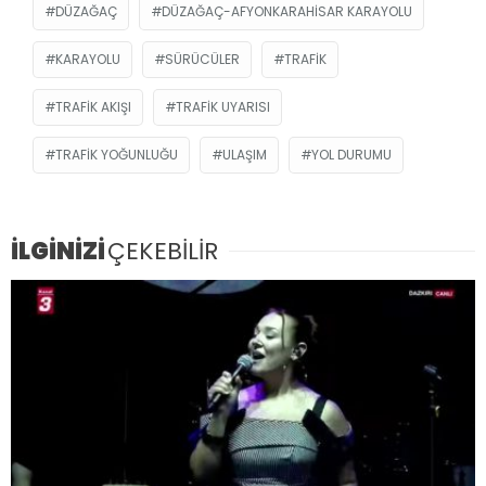
DÜZAĞAÇ
DÜZAĞAÇ-AFYONKARAHISAR KARAYOLU
KARAYOLU
SÜRÜCÜLER
TRAFIK
TRAFIK AKIŞI
TRAFIK UYARISI
TRAFIK YOĞUNLUĞU
ULAŞIM
YOL DURUMU
İLGİNİZİ
ÇEKEBİLİR