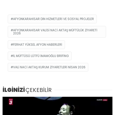
AFYONKARAHISAR DIN HIZMETLERI VE SOSYAL PROJELER
AFYONKARAHISAR VALISI NACI AKTAŞ MÜFTÜLÜK ZIYARETI
2026
FERHAT YÜKSEL AFYON HABERLERI
IL MÜFTÜSÜ LÜTFÜ IMAMOĞLU BRIFING
VALI NACI AKTAŞ KURUM ZIYARETLERI NISAN 2026
İLGİNİZİ
ÇEKEBİLİR