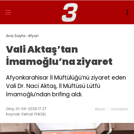
Ana Sayfa
›
Afyon
Vali Aktaş’tan
İmamoğlu’na ziyaret
Afyonkarahisar İl Müftülüğü’nü ziyaret eden
Vali Dr. Naci Aktaş, İl Müftüsü Lütfü
İmamoğlu’ndan brifing aldı.
Giriş: 01-04-2026 17:27
Afyon
Gündem
Kaynak: Ferhat YÜKSEL