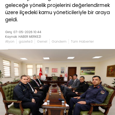
geleceğe yönelik projelerini değerlendirmek
üzere ilçedeki kamu yöneticileriyle bir araya
geldi.
Giriş: 07-05-2026 10:44
Kaynak: HABER MERKEZI
Afyon
gazete3
Genel
Gündem
Tüm Haberler