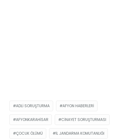
ADLI SORUŞTURMA
AFYON HABERLERI
AFYONKARAHISAR
CINAYET SORUŞTURMASI
ÇOCUK ÖLÜMÜ
İL JANDARMA KOMUTANLIĞI