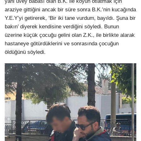
yani üvey babası olan B.K. ile koyun otlatmak için
araziye gittiğini ancak bir süre sonra B.K.’nin kucağında
Y.E.Y’yi getirerek, ‘Bir iki tane vurdum, bayıldı. Şuna bir
bakın’ diyerek kendisine verdiğini söyledi. Bunun
üzerine küçük çocuğu gelini olan Z.K., ile birlikte alarak
hastaneye götürdüklerini ve sonrasında çocuğun
öldüğünü söyledi.