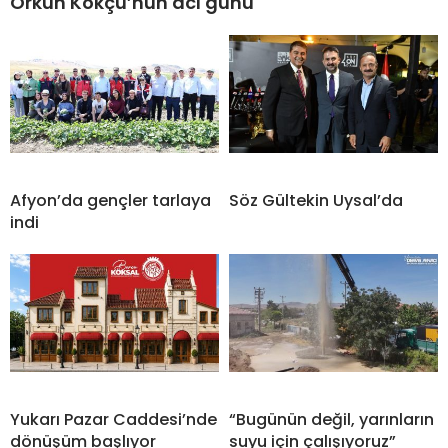
Orkun Kökçü’nün acı günü
Afyon’da gençler tarlaya
Söz Gültekin Uysal’da
indi
Yukarı Pazar Caddesi’nde
“Bugünün değil, yarınların
dönüşüm başlıyor
suyu için çalışıyoruz”