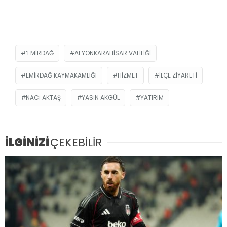
‘EMIRDAĞ
AFYONKARAHISAR VALILIĞI
EMIRDAĞ KAYMAKAMLIĞI
HIZMET
ILÇE ZIYARETI
NACI AKTAŞ
YASIN AKGÜL
YATIRIM
İLGİNİZİ
ÇEKEBİLİR