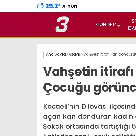
25.2
°
AFYON
S
GÜNDEM
DA
Ana Sayfa
›
Asayiş
›
Vahşetin itirafı kan dondur
Vahşetin itiraf
Çocuğu görünc
Kocaeli’nin Dilovası ilçesi
açan kan donduran kadın c
Sokak ortasında tartıştığı 