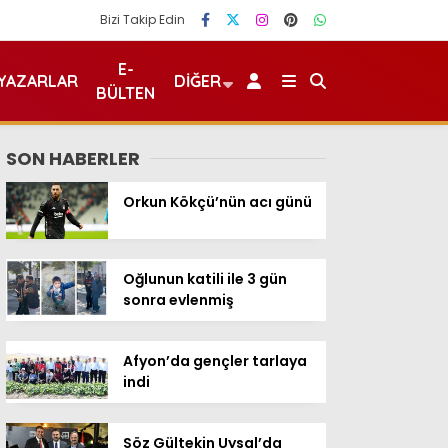
Bizi Takip Edin
E-
YAZARLAR
DIĞER
BÜLTEN
SON HABERLER
Orkun Kökçü’nün acı günü
Oğlunun katili ile 3 gün
sonra evlenmiş
Afyon’da gençler tarlaya
indi
Söz Gültekin Uysal’da