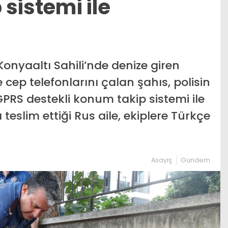
p sistemi ile
onyaaltı Sahili’nde denize giren
 cep telefonlarını çalan şahıs, polisin
GPRS destekli konum takip sistemi ile
 teslim ettiği Rus aile, ekiplere Türkçe
Asayiş
Gündem