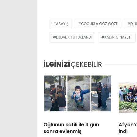
ASAYIŞ
ÇOCUKLA GÖZ GÖZE
DIL
ERDAL K TUTUKLANDI
KADIN CINAYETI.
İLGİNİZİ
ÇEKEBİLİR
Oğlunun katili ile 3 gün
Afyon’
sonra evlenmiş
indi