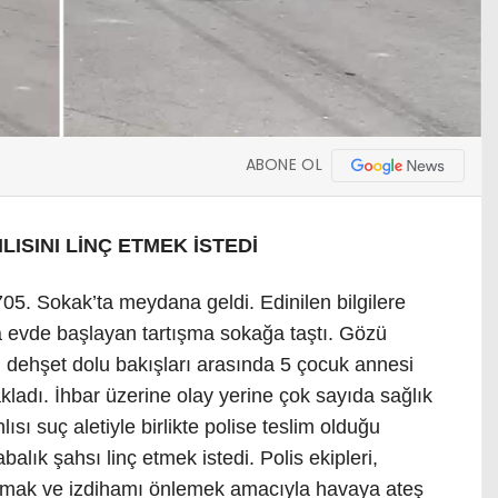
ABONE OL
ISINI LİNÇ ETMEK İSTEDİ
705. Sokak’ta meydana geldi. Edinilen bilgilere
nda evde başlayan tartışma sokağa taştı. Gözü
n dehşet dolu bakışları arasında 5 çocuk annesi
kladı. İhbar üzerine olay yerine çok sayıda sağlık
nlısı suç aletiyle birlikte polise teslim olduğu
alık şahsı linç etmek istedi. Polis ekipleri,
tarmak ve izdihamı önlemek amacıyla havaya ateş