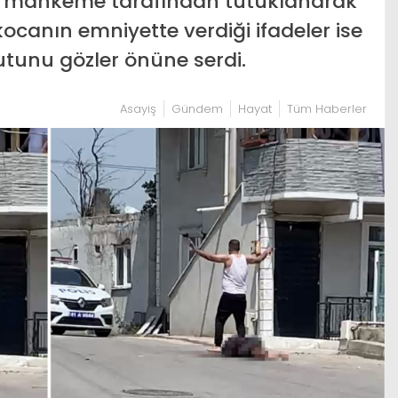
iği mahkeme tarafından tutuklanarak
kocanın emniyette verdiği ifadeler ise
utunu gözler önüne serdi.
Asayiş
Gündem
Hayat
Tüm Haberler