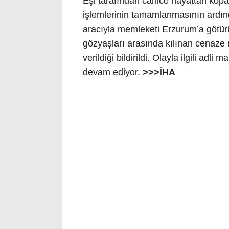
Eşi tarafından canice hayattan kopar
işlemlerinin tamamlanmasının ardında
aracıyla memleketi Erzurum’a götürü
gözyaşları arasında kılınan cenaze 
verildiği bildirildi. Olayla ilgili ad
devam ediyor.
>>>İHA