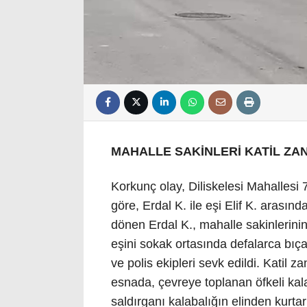
MAHALLE SAKİNLERİ KATİL ZANL
Korkunç olay, Diliskelesi Mahallesi 
göre, Erdal K. ile eşi Elif K. arası
dönen Erdal K., mahalle sakinlerini
eşini sokak ortasında defalarca bıça
ve polis ekipleri sevk edildi. Katil za
esnada, çevreye toplanan öfkeli kalab
saldırganı kalabalığın elinden kur