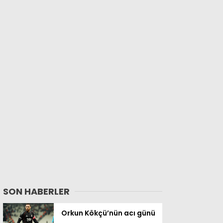
SON HABERLER
Orkun Kökçü’nün acı günü