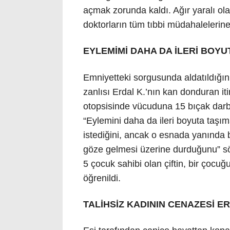
açmak zorunda kaldı. Ağır yaralı ola
doktorların tüm tıbbi müdahalelerin
EYLEMİMİ DAHA DA İLERİ BOYU
Emniyetteki sorgusunda aldatıldığını
zanlısı Erdal K.’nın kan donduran iti
otopsisinde vücuduna 15 bıçak darbes
“Eylemini daha da ileri boyuta taşı
istediğini, ancak o esnada yanında
göze gelmesi üzerine durduğunu” söyl
5 çocuk sahibi olan çiftin, bir çocu
öğrenildi.
TALİHSİZ KADININ CENAZESİ 