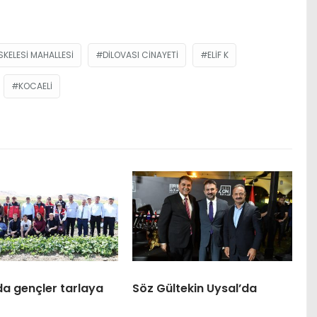
ISKELESI MAHALLESI
DILOVASI CINAYETI
ELIF K
KOCAELI
da gençler tarlaya
Söz Gültekin Uysal’da