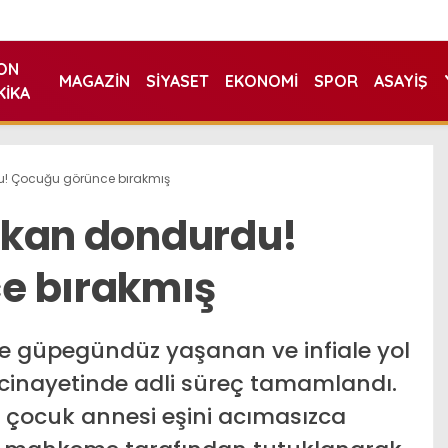
ON
MAGAZIN
SIYASET
EKONOMI
SPOR
ASAYIŞ
KIKA
du! Çocuğu görünce bırakmış
ı kan dondurdu!
e bırakmış
nde güpegündüz yaşanan ve infiale yol
inayetinde adli süreç tamamlandı.
5 çocuk annesi eşini acımasızca