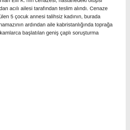
ılan Elif K.’nın cenazesi, hastanedeki otopsi
n acılı ailesi tarafından teslim alındı. Cenaze
len 5 çocuk annesi talihsiz kadının, burada
namazının ardından aile kabristanlığında toprağa
li makamlarca başlatılan geniş çaplı soruşturma