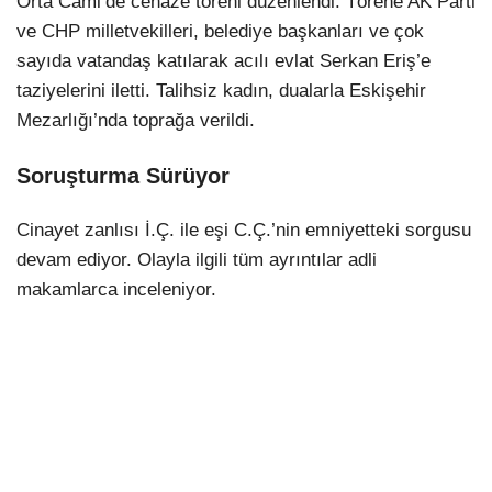
Orta Cami’de cenaze töreni düzenlendi. Törene AK Parti
ve CHP milletvekilleri, belediye başkanları ve çok
sayıda vatandaş katılarak acılı evlat Serkan Eriş’e
taziyelerini iletti. Talihsiz kadın, dualarla Eskişehir
Mezarlığı’nda toprağa verildi.
Soruşturma Sürüyor
Cinayet zanlısı İ.Ç. ile eşi C.Ç.’nin emniyetteki sorgusu
devam ediyor. Olayla ilgili tüm ayrıntılar adli
makamlarca inceleniyor.