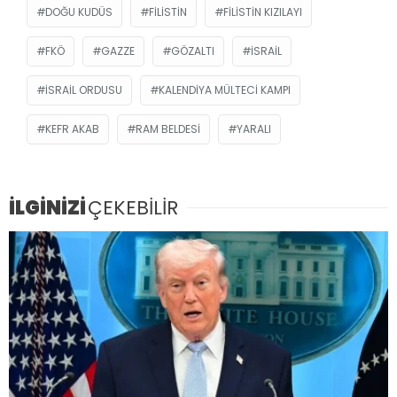
DOĞU KUDÜS
FILISTIN
FILISTIN KIZILAYI
FKÖ
GAZZE
GÖZALTI
ISRAIL
İSRAIL ORDUSU
KALENDIYA MÜLTECI KAMPI
KEFR AKAB
RAM BELDESI
YARALI
İLGİNİZİ
ÇEKEBİLİR