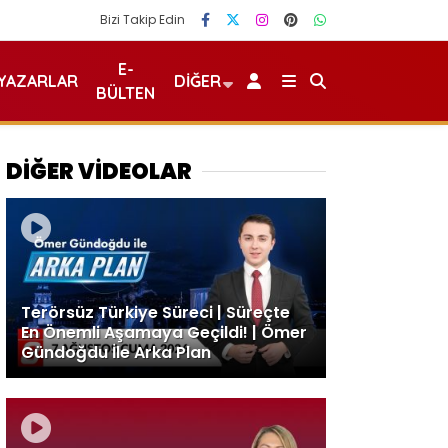
Bizi Takip Edin
E-
YAZARLAR
DIĞER
BÜLTEN
DİĞER VİDEOLAR
Terörsüz Türkiye Süreci | Süreçte
En Önemli Aşamaya Geçildi! | Ömer
Gündoğdu İle Arka Plan