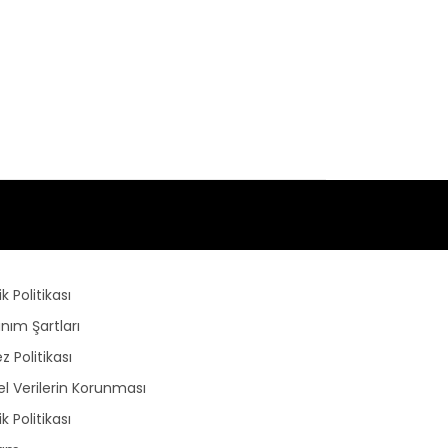
lik Politikası
anım Şartları
z Politikası
sel Verilerin Korunması
lik Politikası