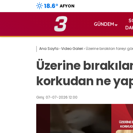
18.6
°
AFYON
S
GÜNDEM
DA
Ana Sayfa
›
Video Galeri
›
Üzerine bırakılan fareyi 
Üzerine bırakıla
korkudan ne yap
Giriş: 07-07-2026 12:00