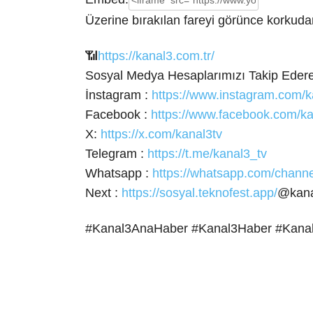
Üzerine bırakılan fareyi görünce korkud
📶
https://kanal3.com.tr/
Sosyal Medya Hesaplarımızı Takip Ederek
İnstagram
:
https://www.instagram.com/k
Facebook :
https://www.facebook.com/ka
X:
https://x.com/kanal3tv
Telegram :
https://t.me/kanal3_tv
Whatsapp :
https://whatsapp.com/cha
Next :
https://sosyal.teknofest.app/
@kana
#Kanal3AnaHaber #Kanal3Haber #Kana