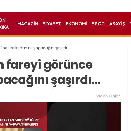
ON
MAGAZIN
SIYASET
EKONOMI
SPOR
ASAYIŞ
KIKA
görünce korkudan ne yapacağını şaşırdı…
n fareyi görünce
acağını şaşırdı…
Video Galeri