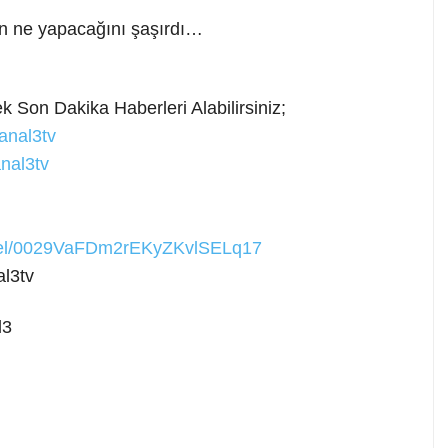
an ne yapacağını şaşırdı…
 Son Dakika Haberleri Alabilirsiniz;
anal3tv
nal3tv
nnel/0029VaFDm2rEKyZKvlSELq17
l3tv
l3