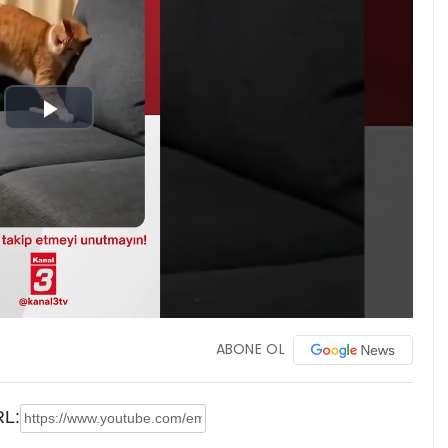
Play
Video
ABONE OL
L: