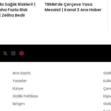
a Sağlık Riskleri! |
TBMM’de Çerçeve Yasa
aha Fazla Risk
Mesaisi! | Kanal 3 Ana Haber
| Zeliha Bedir
Ana Sayfa
Gizli
Yazarlar
Kull
Künye
Çere
Gizlilik Politikası
Kişi
İletişim
Gizli