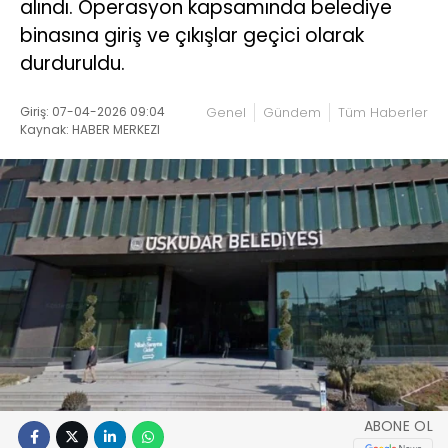
alındı. Operasyon kapsamında belediye
binasına giriş ve çıkışlar geçici olarak
durduruldu.
Giriş: 07-04-2026 09:04
Genel
Gündem
Tüm Haberler
Kaynak: HABER MERKEZI
ABONE OL