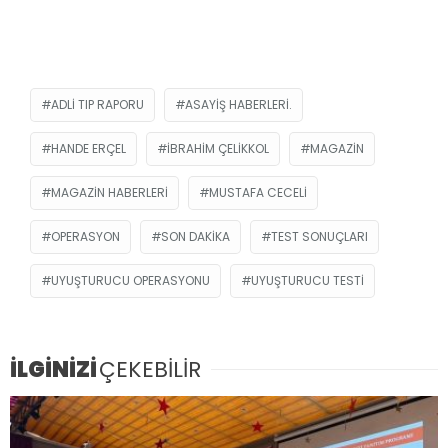
ADLI TIP RAPORU
ASAYIŞ HABERLERI.
HANDE ERÇEL
IBRAHIM ÇELIKKOL
MAGAZIN
MAGAZIN HABERLERI
MUSTAFA CECELI
OPERASYON
SON DAKIKA
TEST SONUÇLARI
UYUŞTURUCU OPERASYONU
UYUŞTURUCU TESTI
İLGİNİZİ
ÇEKEBİLİR