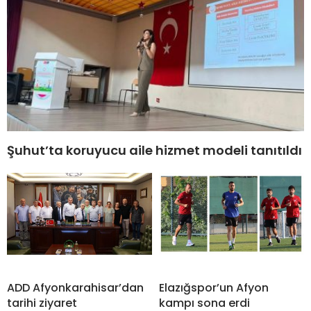
Şuhut’ta koruyucu aile hizmet modeli tanıtıldı
ADD Afyonkarahisar’dan
Elazığspor’un Afyon
tarihi ziyaret
kampı sona erdi