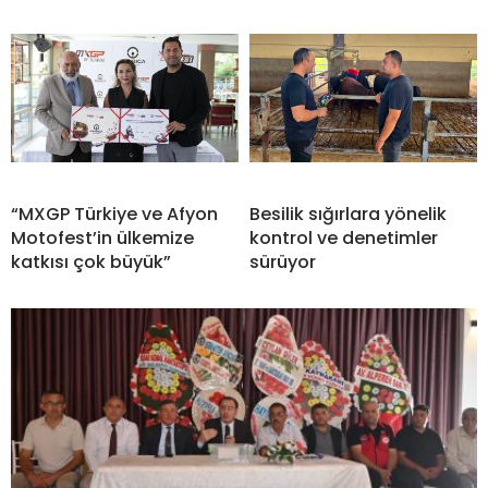
“MXGP Türkiye ve Afyon
Besilik sığırlara yönelik
Motofest’in ülkemize
kontrol ve denetimler
katkısı çok büyük”
sürüyor