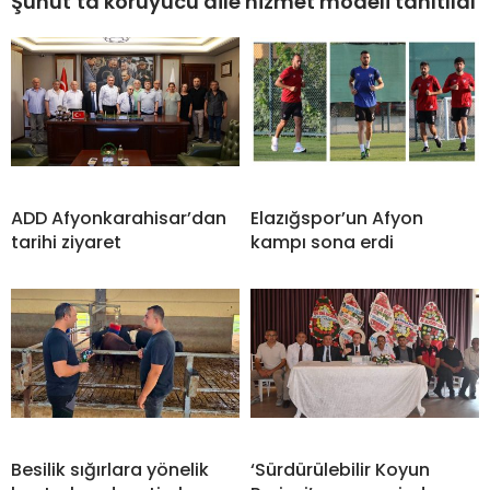
Şuhut’ta koruyucu aile hizmet modeli tanıtıldı
ADD Afyonkarahisar’dan
Elazığspor’un Afyon
tarihi ziyaret
kampı sona erdi
Besilik sığırlara yönelik
‘Sürdürülebilir Koyun