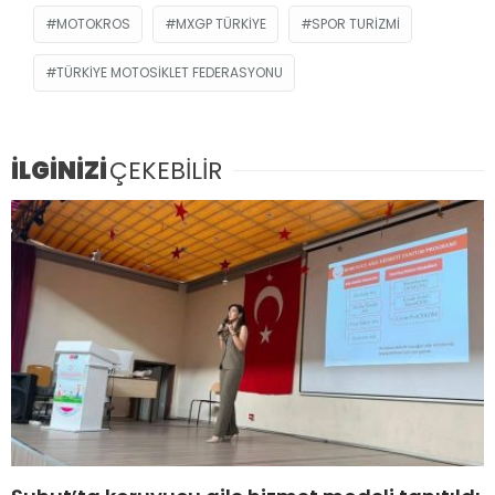
MOTOKROS
MXGP TÜRKIYE
SPOR TURIZMI
TÜRKIYE MOTOSIKLET FEDERASYONU
İLGİNİZİ
ÇEKEBİLİR