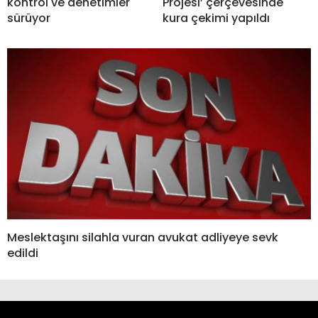
kontrol ve denetimler
Projesi’ çerçevesinde
sürüyor
kura çekimi yapıldı
Meslektaşını silahla vuran avukat adliyeye sevk
edildi