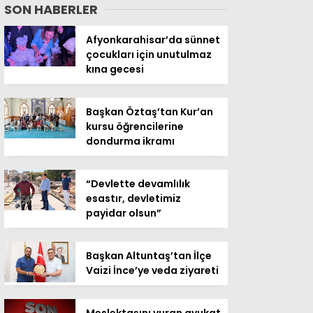
SON HABERLER
Afyonkarahisar’da sünnet
çocukları için unutulmaz
kına gecesi
Başkan Öztaş’tan Kur’an
kursu öğrencilerine
dondurma ikramı
“Devlette devamlılık
esastır, devletimiz
payidar olsun”
Başkan Altuntaş’tan İlçe
Vaizi İnce’ye veda ziyareti