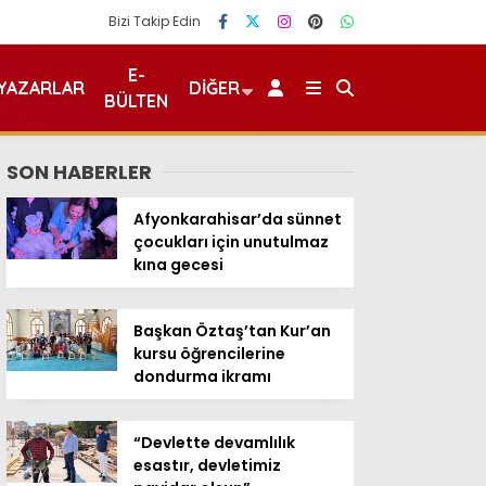
Bizi Takip Edin
E-
YAZARLAR
DIĞER
BÜLTEN
SON HABERLER
Afyonkarahisar’da sünnet
çocukları için unutulmaz
kına gecesi
Başkan Öztaş’tan Kur’an
kursu öğrencilerine
dondurma ikramı
“Devlette devamlılık
esastır, devletimiz