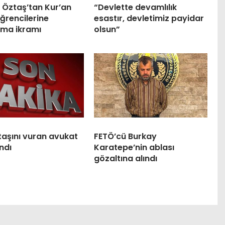
 Öztaş’tan Kur’an
“Devlette devamlılık
ğrencilerine
esastır, devletimiz payidar
ma ikramı
olsun”
taşını vuran avukat
FETÖ’cü Burkay
ndı
Karatepe’nin ablası
gözaltına alındı