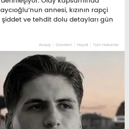
a derinleşiyor. Olay kapsamında
aycıoğlu’nun annesi, kızının rapçi
i şiddet ve tehdit dolu detayları gün
Asayiş
Gündem
Hayat
Tüm Haberler