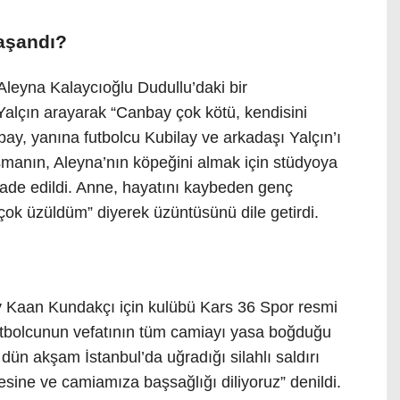
aşandı?
Aleyna Kalaycıoğlu Dudullu’daki bir
alçın arayarak “Canbay çok kötü, kendisini
bay, yanına futbolcu Kubilay ve arkadaşı Yalçın’ı
şmanın, Aleyna’nın köpeğini almak için stüdyoya
ifade edildi. Anne, hayatını kaybeden genç
’a çok üzüldüm” diyerek üzüntüsünü dile getirdi.
y Kaan Kundakçı için kulübü Kars 36 Spor resmi
futbolcunun vefatının tüm camiayı yasa boğduğu
dün akşam İstanbul’da uğradığı silahlı saldırı
lesine ve camiamıza başsağlığı diliyoruz” denildi.