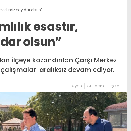
devletimiz payidar olsun”
lılık esastır,
idar olsun”
dan ilçeye kazandırılan Çarşı Merkez
 çalışmaları aralıksız devam ediyor.
Afyon
Gündem
İlçeler