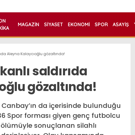
ON
MAGAZIN
SIYASET
EKONOMI
SPOR
ASAYIŞ
KIKA
rıda Aleyna Kalaycıoğlu gözaltında!
kanlı saldırıda
oğlu gözaltında!
i Canbay’ın da içerisinde bulunduğu
6 Spor forması giyen genç futbolcu
 ölümüyle sonuçlanan silahlı