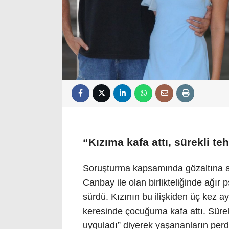
“Kızıma kafa attı, sürekli teh
Soruşturma kapsamında gözaltına al
Canbay ile olan birlikteliğinde ağır 
sürdü. Kızının bu ilişkiden üç kez ayr
keresinde çocuğuma kafa attı. Sürekl
uyguladı” diyerek yaşananların perde