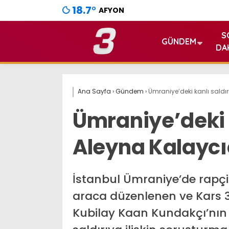
18.7
°
AFYON
S
GÜNDEM
DA
Ana Sayfa
›
Gündem
›
Ümraniye’deki kanlı saldı
Ümraniye’deki 
Aleyna Kalaycı
İstanbul Ümraniye’de rapç
araca düzenlenen ve Kars 3
Kubilay Kaan Kundakçı’nın