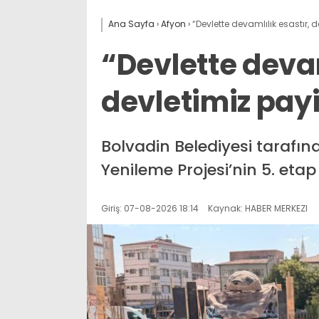
Ana Sayfa
›
Afyon
›
“Devlette devamlılık esastır, 
“Devlette devam
devletimiz pay
Bolvadin Belediyesi tarafın
Yenileme Projesi’nin 5. etap
Giriş: 07-08-2026 18:14
Kaynak: HABER MERKEZI