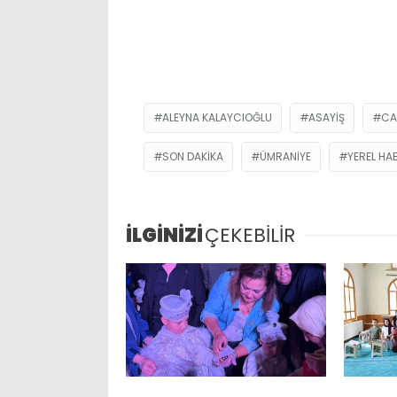
ALEYNA KALAYCIOĞLU
ASAYIŞ
CA
SON DAKIKA
ÜMRANIYE
YEREL HA
İLGİNİZİ
ÇEKEBİLİR