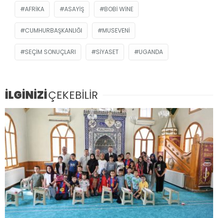
AFRIKA
ASAYIŞ
BOBI WINE
CUMHURBAŞKANLIĞI
MUSEVENI
SEÇIM SONUÇLARI
SIYASET
UGANDA
İLGİNİZİ
ÇEKEBİLİR