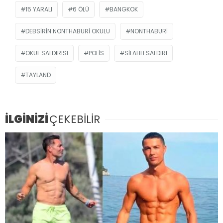
15 YARALI
6 ÖLÜ
BANGKOK
DEBSIRIN NONTHABURI OKULU
NONTHABURI
OKUL SALDIRISI
POLIS
SILAHLI SALDIRI
TAYLAND
İLGİNİZİ
ÇEKEBİLİR