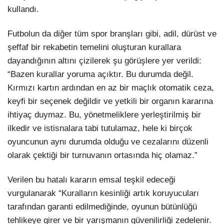
kullandı.
Futbolun da ​​diğer tüm spor branşları gibi, adil, dürüst ve
şeffaf bir rekabetin temelini oluşturan kurallara
dayandığının altını çizilerek şu görüşlere yer verildi:
“Bazen kurallar yoruma açıktır. Bu durumda değil.
Kırmızı kartın ardından en az bir maçlık otomatik ceza,
keyfi bir seçenek değildir ve yetkili bir organın kararına
ihtiyaç duymaz. Bu, yönetmeliklere yerleştirilmiş bir
ilkedir ve istisnalara tabi tutulamaz, hele ki birçok
oyuncunun aynı durumda olduğu ve cezalarını düzenli
olarak çektiği bir turnuvanın ortasında hiç olamaz.”
Verilen bu hatalı kararın emsal teşkil edeceği
vurgulanarak “Kuralların kesinliği artık koruyucuları
tarafından garanti edilmediğinde, oyunun bütünlüğü
tehlikeye girer ve bir yarışmanın güvenilirliği zedelenir.