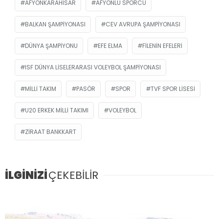
AFYONKARAHISAR
AFYONLU SPORCU
BALKAN ŞAMPIYONASI
CEV AVRUPA ŞAMPIYONASI
DÜNYA ŞAMPIYONU
EFE ELMA
FILENIN EFELERI
ISF DÜNYA LISELERARASI VOLEYBOL ŞAMPIYONASI
MILLI TAKIM
PASÖR
SPOR
TVF SPOR LISESI
U20 ERKEK MILLI TAKIMI
VOLEYBOL
ZIRAAT BANKKART
İLGİNİZİ
ÇEKEBİLİR