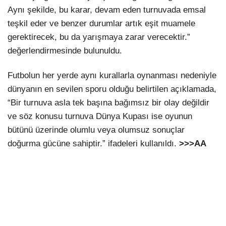
Aynı şekilde, bu karar, devam eden turnuvada emsal
teşkil eder ve benzer durumlar artık eşit muamele
gerektirecek, bu da yarışmaya zarar verecektir.”
değerlendirmesinde bulunuldu.
Futbolun her yerde aynı kurallarla oynanması nedeniyle
dünyanın en sevilen sporu olduğu belirtilen açıklamada,
“Bir turnuva asla tek başına bağımsız bir olay değildir
ve söz konusu turnuva Dünya Kupası ise oyunun
bütünü üzerinde olumlu veya olumsuz sonuçlar
doğurma gücüne sahiptir.” ifadeleri kullanıldı.
>>>AA