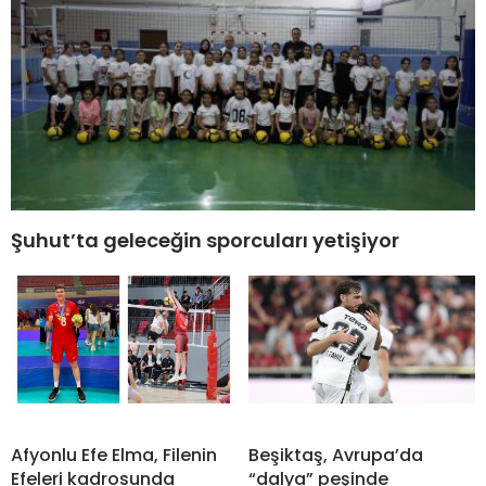
Şuhut’ta geleceğin sporcuları yetişiyor
Afyonlu Efe Elma, Filenin
Beşiktaş, Avrupa’da
Efeleri kadrosunda
“dalya” peşinde