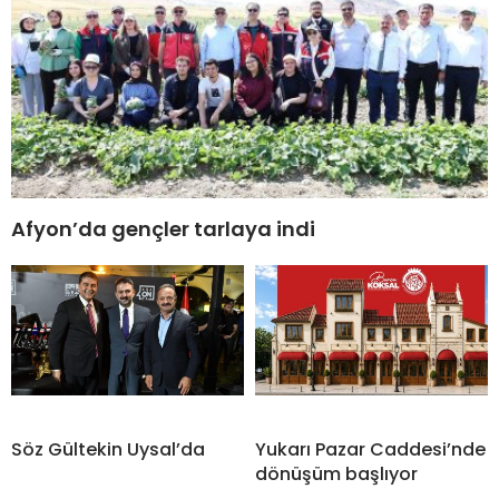
Afyon’da gençler tarlaya indi
Söz Gültekin Uysal’da
Yukarı Pazar Caddesi’nde
dönüşüm başlıyor