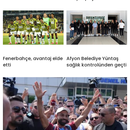
Fenerbahçe, avantaj elde
Afyon Belediye Yüntaş
etti
sağlık kontrolünden geçti