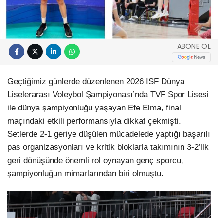
ABONE OL
Geçtiğimiz günlerde düzenlenen 2026 ISF Dünya
Liselerarası Voleybol Şampiyonası’nda TVF Spor Lisesi
ile dünya şampiyonluğu yaşayan Efe Elma, final
maçındaki etkili performansıyla dikkat çekmişti.
Setlerde 2-1 geriye düşülen mücadelede yaptığı başarılı
pas organizasyonları ve kritik bloklarla takımının 3-2’lik
geri dönüşünde önemli rol oynayan genç sporcu,
şampiyonluğun mimarlarından biri olmuştu.