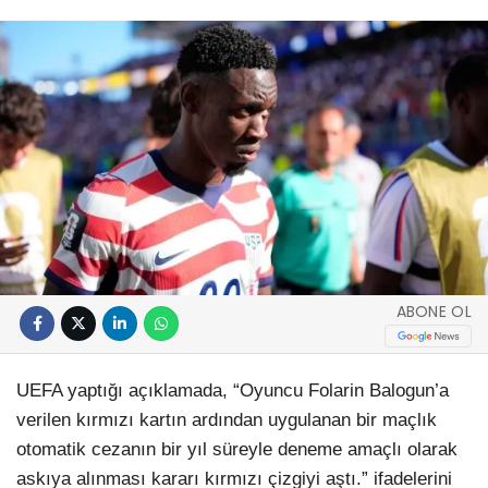
ABONE OL
UEFA yaptığı açıklamada, “Oyuncu Folarin Balogun’a
verilen kırmızı kartın ardından uygulanan bir maçlık
otomatik cezanın bir yıl süreyle deneme amaçlı olarak
askıya alınması kararı kırmızı çizgiyi aştı.” ifadelerini