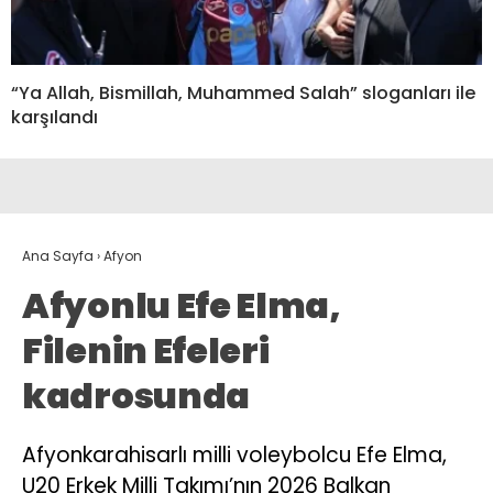
“Ya Allah, Bismillah, Muhammed Salah” sloganları ile
karşılandı
Ana Sayfa
›
Afyon
Afyonlu Efe Elma,
Filenin Efeleri
kadrosunda
Afyonkarahisarlı milli voleybolcu Efe Elma,
U20 Erkek Milli Takımı’nın 2026 Balkan