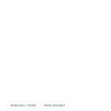
ABD MILLI TAKIMI
ADIL REKABET