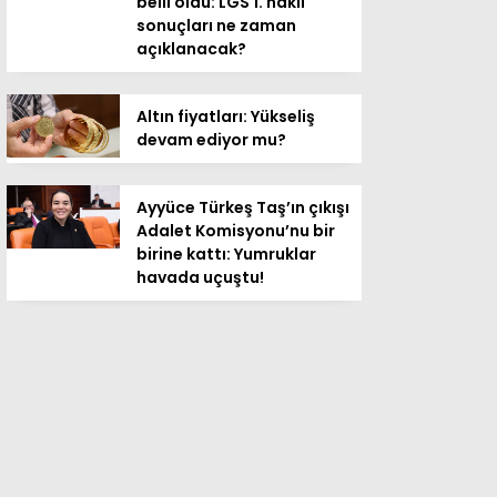
belli oldu: LGS 1. nakil
sonuçları ne zaman
açıklanacak?
Altın fiyatları: Yükseliş
devam ediyor mu?
Ayyüce Türkeş Taş’ın çıkışı
Adalet Komisyonu’nu bir
birine kattı: Yumruklar
havada uçuştu!