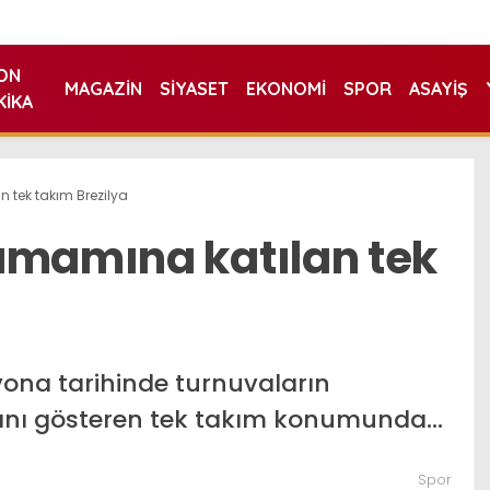
ON
MAGAZIN
SIYASET
EKONOMI
SPOR
ASAYIŞ
KIKA
 tek takım Brezilya
amamına katılan tek
iyona tarihinde turnuvaların
ını gösteren tek takım konumunda…
Spor