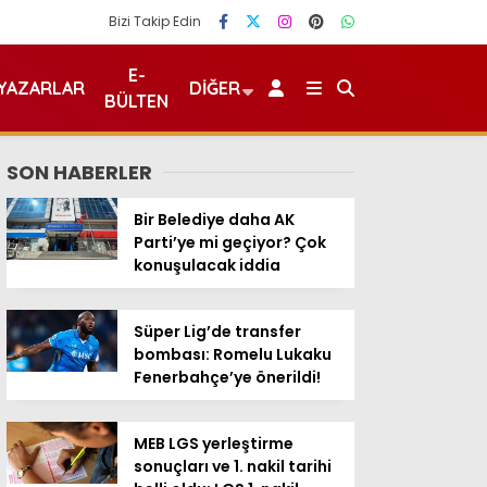
Bizi Takip Edin
E-
YAZARLAR
DIĞER
BÜLTEN
SON HABERLER
Bir Belediye daha AK
Parti’ye mi geçiyor? Çok
konuşulacak iddia
Süper Lig’de transfer
bombası: Romelu Lukaku
Fenerbahçe’ye önerildi!
MEB LGS yerleştirme
sonuçları ve 1. nakil tarihi