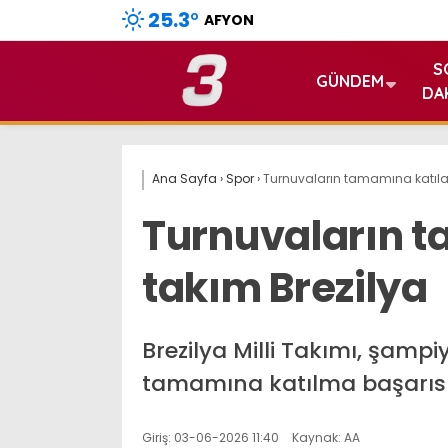
25.3
°
AFYON
S
GÜNDEM
DA
Ana Sayfa
›
Spor
›
Turnuvaların tamamına katılan
Turnuvaların t
takım Brezilya
Brezilya Milli Takımı, şamp
tamamına katılma başarıs
Giriş: 03-06-2026 11:40
Kaynak: AA