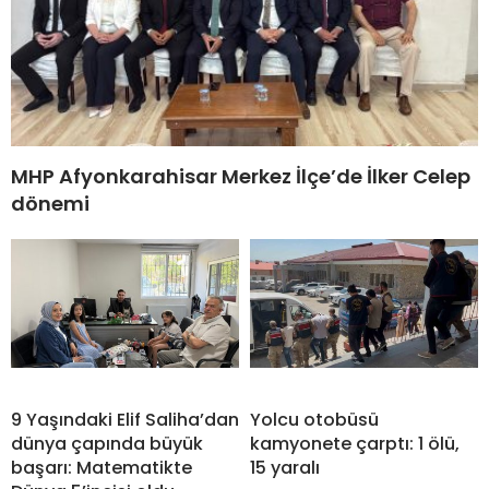
MHP Afyonkarahisar Merkez İlçe’de İlker Celep
dönemi
9 Yaşındaki Elif Saliha’dan
Yolcu otobüsü
dünya çapında büyük
kamyonete çarptı: 1 ölü,
başarı: Matematikte
15 yaralı