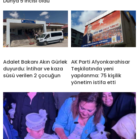
Dünya 5’incisi oldu
Adalet Bakanı Akın Gürlek
AK Parti Afyonkarahisar
duyurdu: İntihar ve kaza
Teşkilatında yeni
süsü verilen 2 çocuğun
yapılanma: 75 kişilik
yönetim istifa etti