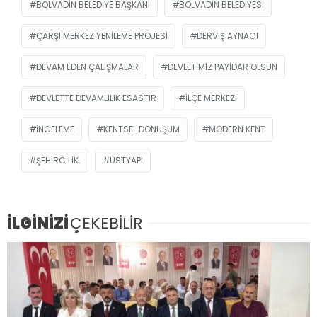
BOLVADIN BELEDIYE BAŞKANI
BOLVADIN BELEDIYESI
ÇARŞI MERKEZ YENILEME PROJESI
DERVIŞ AYNACI
DEVAM EDEN ÇALIŞMALAR
DEVLETIMIZ PAYIDAR OLSUN
DEVLETTE DEVAMLILIK ESASTIR
İLÇE MERKEZI
INCELEME
KENTSEL DÖNÜŞÜM
MODERN KENT
ŞEHIRCILIK.
ÜSTYAPI
İLGİNİZİ
ÇEKEBİLİR