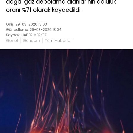
doğal gaz depolama alanlarının doluluk
oranı %71 olarak kaydedildi.
Giriş: 29-03-2026 13:03
Güncelleme: 29-03-2026 13:04
Kaynak: HABER MERKEZI
Genel
Gündem
Tüm Haberler