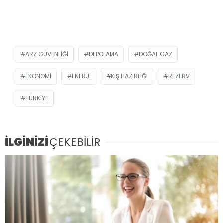
ARZ GÜVENLIĞI
DEPOLAMA
DOĞAL GAZ
EKONOMI
ENERJI
KIŞ HAZIRLIĞI
REZERV
TÜRKIYE
İLGİNİZİ
ÇEKEBİLİR