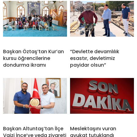
Başkan Öztaş’tan Kur’an
“Devlette devamlılık
kursu öğrencilerine
esastır, devletimiz
dondurma ikramı
payidar olsun”
Başkan Altuntaş’tan İlçe
Meslektaşını vuran
Vaizi İnce’ye veda ziyareti
avukat tutuklandı