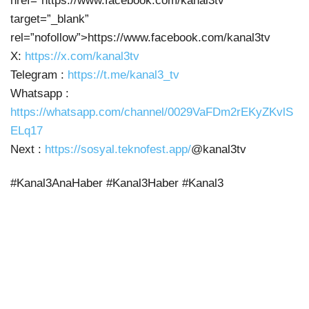
href=”https://www.facebook.com/kanal3tv”
target=”_blank”
rel=”nofollow”>https://www.facebook.com/kanal3tv
X:
https://x.com/kanal3tv
Telegram :
https://t.me/kanal3_tv
Whatsapp :
https://whatsapp.com/channel/0029VaFDm2rEKyZKvlS
ELq17
Next :
https://sosyal.teknofest.app/
@kanal3tv
#Kanal3AnaHaber #Kanal3Haber #Kanal3