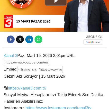
Play
Video
ABONE OL
Kanal 3
Paz, Mart 15, 2026 2:01pm
URL:
Embed:
Cezmi Abi Soruyor | 15 Mart 2026
📶
https://kanal3.com.tr/
Sosyal Medya Hesaplarımızı Takip Ederek Son Dakika
Haberleri Alabilirsiniz;
İnstagram :
https://www.instagram.com/kanal3tv