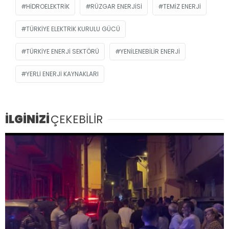
HIDROELEKTRIK
RÜZGAR ENERJISI
TEMIZ ENERJI
TÜRKIYE ELEKTRIK KURULU GÜCÜ
TÜRKIYE ENERJI SEKTÖRÜ
YENILENEBILIR ENERJI
YERLI ENERJI KAYNAKLARI
İLGİNİZİ
ÇEKEBİLİR