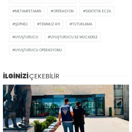
METAMFETAMIN
OPERASYON
SENTETIK ECZA
ŞÜPHELI
TEMMUZ AYI
TUTUKLAMA
UYUŞTURUCU
UYUŞTURUCU ILE MÜCADELE
UYUŞTURUCU OPERASYONU
İLGİNİZİ
ÇEKEBİLİR