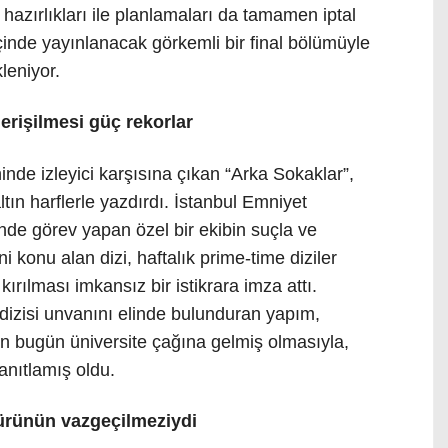
azırlıkları ile planlamaları da tamamen iptal
çinde yayınlanacak görkemli bir final bölümüyle
leniyor.
erişilmesi güç rekorlar
nde izleyici karşısına çıkan “Arka Sokaklar”,
ltın harflerle yazdırdı. İstanbul Emniyet
e görev yapan özel bir ekibin suçla ve
 konu alan dizi, haftalık prime-time diziler
ırılması imkansız bir istikrara imza attı.
 dizisi unvanını elinde bulunduran yapım,
ın bugün üniversite çağına gelmiş olmasıyla,
nıtlamış oldu.
türünün vazgeçilmeziydi