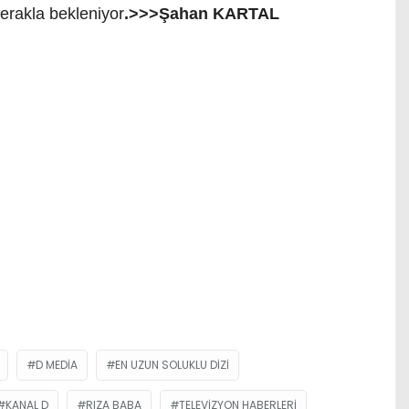
erakla bekleniyor
.>>>Şahan KARTAL
D MEDIA
EN UZUN SOLUKLU DIZI
KANAL D
RIZA BABA
TELEVIZYON HABERLERI