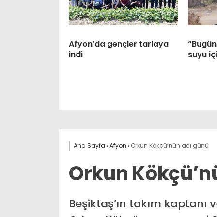
Afyon’da gençler tarlaya
“Bugünü
indi
suyu iç
Ana Sayfa
›
Afyon
›
Orkun Kökçü’nün acı günü
Orkun Kökçü’n
Beşiktaş’ın takım kaptanı v