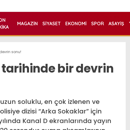
ON
MAGAZIN
SIYASET
EKONOMI
SPOR
ASAYIŞ
KIKA
 devrin sonu!
 tarihinde bir devrin
 uzun soluklu, en çok izlenen ve
lisiye dizisi “Arka Sokaklar” için
ılında Kanal D ekranlarında yayın