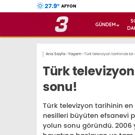
27.9
°
AFYON
S
GÜNDEM
DA
Ana Sayfa
›
Yaşam
›
Türk televizyon tarihinde bir
Türk televizyon
sonu!
Türk televizyon tarihinin en
nesilleri büyüten efsanevi po
yolun sonu göründü. 2006 y