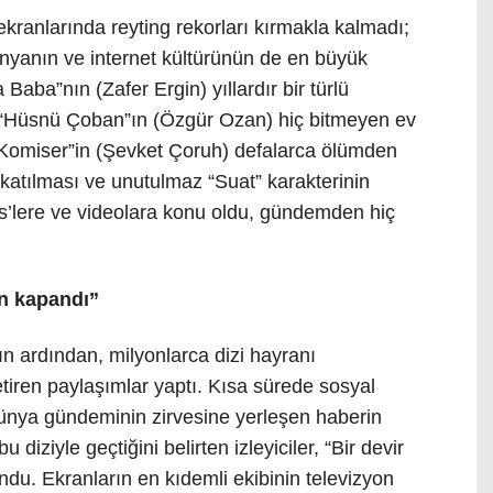
kranlarında reyting rekorları kırmakla kalmadı;
dünyanın ve internet kültürünün de en büyük
Baba”nın (Zafer Ergin) yıllardır bir türlü
, “Hüsnü Çoban”ın (Özgür Ozan) hiç bitmeyen ev
t Komiser”in (Şevket Çoruh) defalarca ölümden
katılması ve unutulmaz “Suat” karakterinin
s’lere ve videolara konu oldu, gündemden hiç
en kapandı”
ın ardından, milyonlarca dizi hayranı
getiren paylaşımlar yaptı. Kısa sürede sosyal
ünya gündeminin zirvesine yerleşen haberin
 diziyle geçtiğini belirten izleyiciler, “Bir devir
u. Ekranların en kıdemli ekibinin televizyon