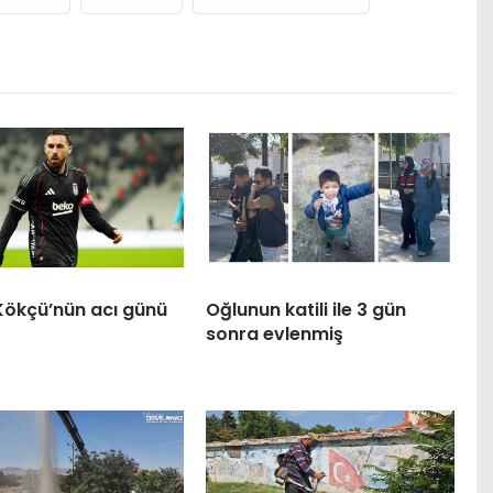
Kökçü’nün acı günü
Oğlunun katili ile 3 gün
sonra evlenmiş