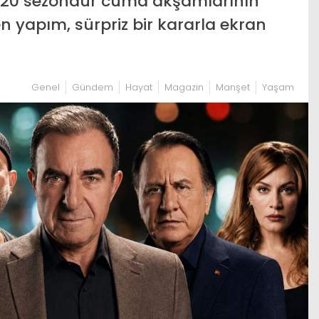
 20 sezondur cuma akşamlarının
 yapım, sürpriz bir kararla ekran
Genel
Gündem
Hayat
Magazin
Manşet
Yaşam