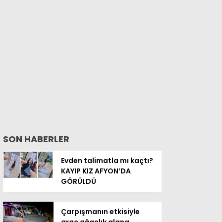
SON HABERLER
Evden talimatla mı kaçtı?
KAYIP KIZ AFYON’DA
GÖRÜLDÜ
Çarpışmanın etkisiyle
araç ağaçlık alana