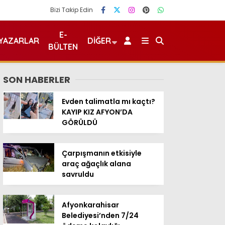
Bizi Takip Edin
E-
YAZARLAR
DIĞER
BÜLTEN
SON HABERLER
Evden talimatla mı kaçtı?
KAYIP KIZ AFYON’DA
GÖRÜLDÜ
Çarpışmanın etkisiyle
araç ağaçlık alana
savruldu
Afyonkarahisar
Belediyesi’nden 7/24