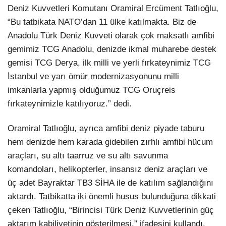
Deniz Kuvvetleri Komutanı Oramiral Ercüment Tatlıoğlu,
“Bu tatbikata NATO’dan 11 ülke katılmakta. Biz de
Anadolu Türk Deniz Kuvveti olarak çok maksatlı amfibi
gemimiz TCG Anadolu, denizde ikmal muharebe destek
gemisi TCG Derya, ilk milli ve yerli fırkateynimiz TCG
İstanbul ve yarı ömür modernizasyonunu milli
imkanlarla yapmış olduğumuz TCG Oruçreis
fırkateynimizle katılıyoruz.” dedi.
Oramiral Tatlıoğlu, ayrıca amfibi deniz piyade taburu
hem denizde hem karada gidebilen zırhlı amfibi hücum
araçları, su altı taarruz ve su altı savunma
komandoları, helikopterler, insansız deniz araçları ve
üç adet Bayraktar TB3 SİHA ile de katılım sağlandığını
aktardı. Tatbikatta iki önemli husus bulunduğuna dikkati
çeken Tatlıoğlu, “Birincisi Türk Deniz Kuvvetlerinin güç
aktarım kabiliyetinin gösterilmesi.” ifadesini kullandı.