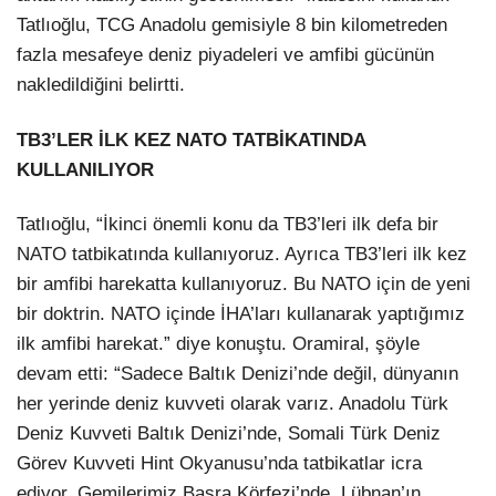
Tatlıoğlu, TCG Anadolu gemisiyle 8 bin kilometreden
fazla mesafeye deniz piyadeleri ve amfibi gücünün
nakledildiğini belirtti.
TB3’LER İLK KEZ NATO TATBİKATINDA
KULLANILIYOR
Tatlıoğlu, “İkinci önemli konu da TB3’leri ilk defa bir
NATO tatbikatında kullanıyoruz. Ayrıca TB3’leri ilk kez
bir amfibi harekatta kullanıyoruz. Bu NATO için de yeni
bir doktrin. NATO içinde İHA’ları kullanarak yaptığımız
ilk amfibi harekat.” diye konuştu. Oramiral, şöyle
devam etti: “Sadece Baltık Denizi’nde değil, dünyanın
her yerinde deniz kuvveti olarak varız. Anadolu Türk
Deniz Kuvveti Baltık Denizi’nde, Somali Türk Deniz
Görev Kuvveti Hint Okyanusu’nda tatbikatlar icra
ediyor. Gemilerimiz Basra Körfezi’nde, Lübnan’ın