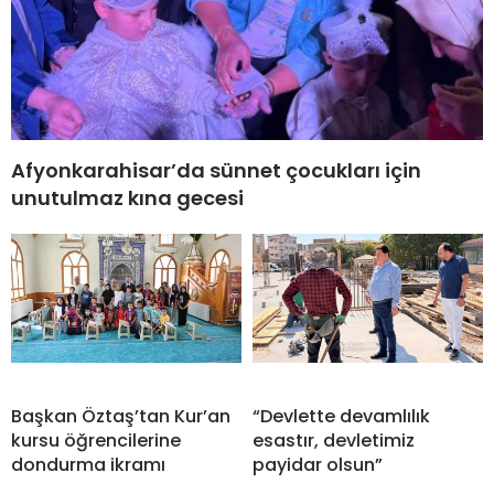
Afyonkarahisar’da sünnet çocukları için
unutulmaz kına gecesi
Başkan Öztaş’tan Kur’an
“Devlette devamlılık
kursu öğrencilerine
esastır, devletimiz
dondurma ikramı
payidar olsun”