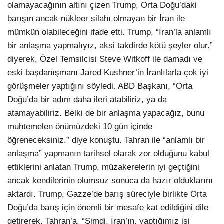
olamayacağının altını çizen Trump, Orta Doğu’daki
barışın ancak nükleer silahı olmayan bir İran ile
mümkün olabileceğini ifade etti. Trump, “İran’la anlamlı
bir anlaşma yapmalıyız, aksi takdirde kötü şeyler olur.”
diyerek, Özel Temsilcisi Steve Witkoff ile damadı ve
eski başdanışmanı Jared Kushner’in İranlılarla çok iyi
görüşmeler yaptığını söyledi. ABD Başkanı, “Orta
Doğu’da bir adım daha ileri atabiliriz, ya da
atamayabiliriz. Belki de bir anlaşma yapacağız, bunu
muhtemelen önümüzdeki 10 gün içinde
öğreneceksiniz.” diye konuştu. Tahran ile “anlamlı bir
anlaşma” yapmanın tarihsel olarak zor olduğunu kabul
ettiklerini anlatan Trump, müzakerelerin iyi geçtiğini
ancak kendilerinin olumsuz sonuca da hazır olduklarını
aktardı. Trump, Gazze’de barış süreciyle birlikte Orta
Doğu’da barış için önemli bir mesafe kat edildiğini dile
getirerek, Tahran’a, “Şimdi, İran’ın, yaptığımız işi